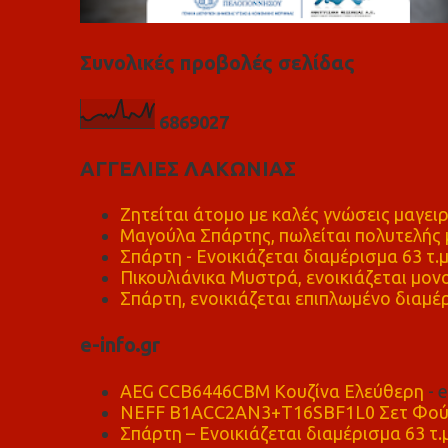
Συνολικές προβολές σελίδας
6
8
6
9
0
2
7
ΑΓΓΕΛΙΕΣ ΛΑΚΩΝΙΑΣ
Ζητείται άτομο με καλές γνώσεις μαγειρ
Μαγούλα Σπάρτης, πωλείται πολυτελής μ
Σπάρτη - Ενοικιάζεται διαμέρισμα 63 τ.
Πικουλιάνικα Μυστρά, ενοικιάζεται μονο
Σπάρτη, ενοικιάζεται επιπλωμένο διαμέρ
e-info.gr
AEG CCB6446CBM Κουζίνα Ελεύθερη
- 
NEFF B1ACC2AN3+T16SBF1L0 Σετ Φού
Σπάρτη – Ενοικιάζεται διαμέρισμα 63 τ.