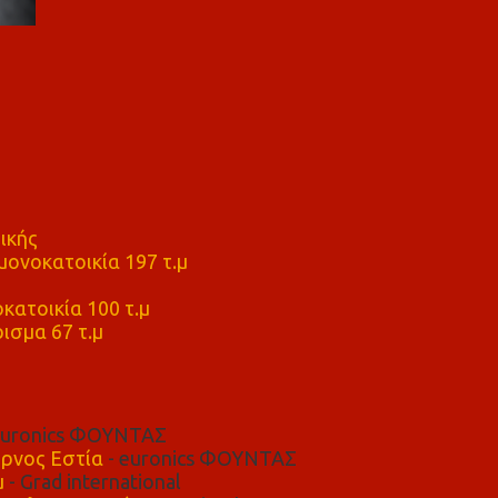
ικής
ονοκατοικία 197 τ.μ
μ
κατοικία 100 τ.μ
ισμα 67 τ.μ
euronics ΦΟΥΝΤΑΣ
ρνος Εστία
- euronics ΦΟΥΝΤΑΣ
μ
- Grad international