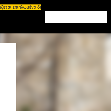
ιάζεται επιπλωμένο διαμέρισμα 65τ.μ Σπάρτη - πωλε