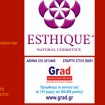
αύριο και
10
ρτης