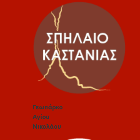
Γεωπάρκο
Αγίου
Νικολάου