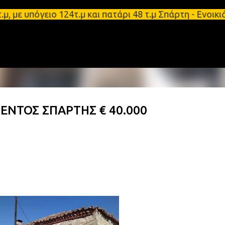
Μετάβαση στο κύριο περιεχόμενο
ε υπόγειο 124τ.μ και πατάρι 48 τ.μ Σπάρτη - Ενοικ
 ΕΝΤΟΣ ΣΠΑΡΤΗΣ € 40.000