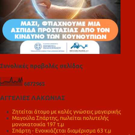
Συνολικές προβολές σελίδας
6
8
7
2
9
6
5
ΑΓΓΕΛΙΕΣ ΛΑΚΩΝΙΑΣ
Ζητείται άτομο με καλές γνώσεις μαγειρικής
Μαγούλα Σπάρτης, πωλείται πολυτελής
μονοκατοικία 197 τ.μ
Σπάρτη - Ενοικιάζεται διαμέρισμα 63 τ.μ