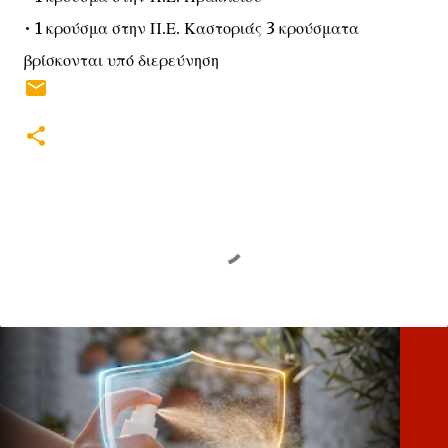
• 1 κρούσμα στην Π.Ε. Καστοριάς 3 κρούσματα
βρίσκονται υπό διερεύνηση
Σ
χ
ό
λ
ι
α