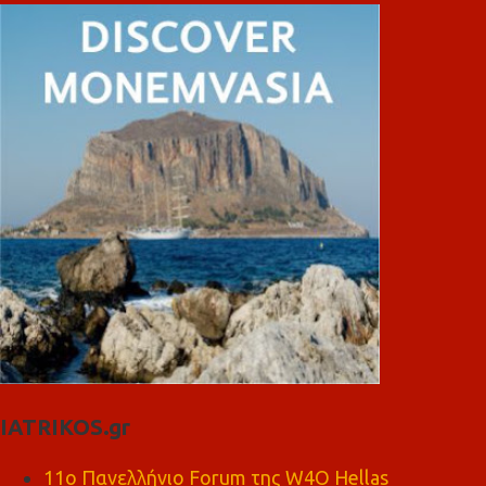
IATRIKOS.gr
11ο Πανελλήνιο Forum της W4O Hellas