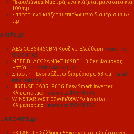
Πικουλιάνικα Μυστρά, ενοικιάζεται μονοκατοικία
100 τ.μ
Σπάρτη, ενοικιάζεται επιπλωμένο διαμέρισμα 67
τ.μ
e-info.gr
AEG CCB6446CBM Κουζίνα Ελεύθερη
- euronics
ΦΟΥΝΤΑΣ
NEFF B1ACC2AN3+T16SBF1L0 Σετ Φούρνος
Εστία
- euronics ΦΟΥΝΤΑΣ
Σπάρτη – Ενοικιάζεται διαμέρισμα 63 τ.μ
- Grad
international
HISENSE CA35LR03G Easy Smart Inverter
Κλιματιστικό
- euronics ΦΟΥΝΤΑΣ
WINSTAR WST-09WFi/09WFo Inverter
Κλιματιστικό
- euronics ΦΟΥΝΤΑΣ
LAKONES.gr
ΕΚΤΑΚΤΟ: Σύλληψη 68χρονου στη Σπάρτη για