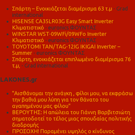
Σπάρτη – Ενοικιάζεται διαμέρισμα 63 τ.μ
- Grad
international
HISENSE CA35LR03G Easy Smart Inverter
Κλιματιστικό
- euronics ΦΟΥΝΤΑΣ
WINSTAR WST-09WFi/09WFo Inverter
Κλιματιστικό
- euronics ΦΟΥΝΤΑΣ
TOYOTOMI TAN/TAG-12IG IKIGAI Inverter –
Summer
- euronics ΦΟΥΝΤΑΣ
Σπάρτη, ενοικιάζεται επιπλωμένο διαμέρισμα 76
τ.μ,
- Grad international
LAKONES.gr
"Αισθάνομαι την ανάγκη , φίλοι μου, να εκφράσω
την βαθιά μου λύπη για τον θάνατο του
αγαπημένου μας φίλου"
ΒΕΡΟΥΤΗΣ: Η απώλεια του Γιάννη Βαρβιτσιώτη
σηματοδοτεί το τέλος μιας σπουδαίας πολιτικής
διαδρομής
ΠΡΟΣΟΧΗ! Παραμένει υψηλός ο κίνδυνος