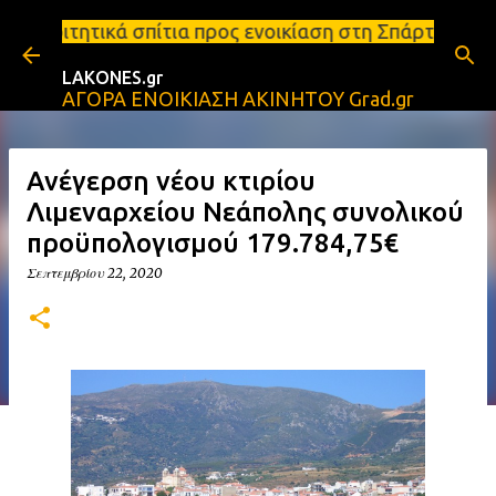
Μετάβαση στο κύριο περιεχόμενο
α προς ενοικίαση στη Σπάρτη Ενοικιάσεις διαμερισμ
LAKONES.gr
ΑΓΟΡΑ ΕΝΟΙΚΙΑΣΗ ΑΚΙΝΗΤΟΥ Grad.gr
Ανέγερση νέου κτιρίου
Λιμεναρχείου Νεάπολης συνολικού
προϋπολογισμού 179.784,75€
Σεπτεμβρίου 22, 2020