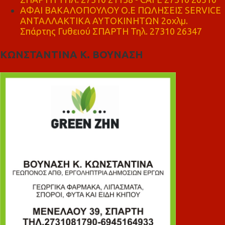
ΑΦΑΙ ΒΑΚΑΛΟΠΟΥΛΟΥ Ο.Ε ΠΩΛΗΣΕΙΣ SERVICE
ΑΝΤΑΛΛΑΚΤΙΚΑ ΑΥΤΟΚΙΝΗΤΩΝ 2οχλμ.
Σπάρτης Γυθειού ΣΠΑΡΤΗ Τηλ. 27310 26347
ΚΩΝΣΤΑΝΤΙΝΑ Κ. ΒΟΥΝΑΣΗ