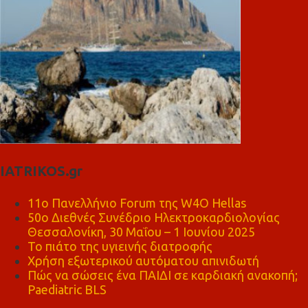
IATRIKOS.gr
11ο Πανελλήνιο Forum της W4O Hellas
50ο Διεθνές Συνέδριο Ηλεκτροκαρδιολογίας
Θεσσαλονίκη, 30 Μαΐου – 1 Ιουνίου 2025
Το πιάτο της υγιεινής διατροφής
Χρήση εξωτερικού αυτόματου απινιδωτή
Πώς να σώσεις ένα ΠΑΙΔΙ σε καρδιακή ανακοπή;
Paediatric BLS