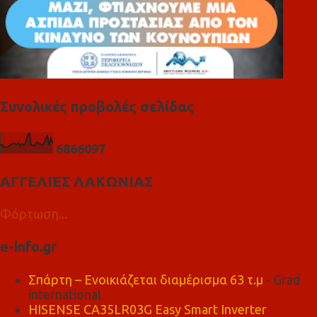
Συνολικές προβολές σελίδας
6
8
6
6
0
9
7
ΑΓΓΕΛΙΕΣ ΛΑΚΩΝΙΑΣ
Φόρτωση...
e-info.gr
Σπάρτη – Ενοικιάζεται διαμέρισμα 63 τ.μ
- Grad
international
HISENSE CA35LR03G Easy Smart Inverter