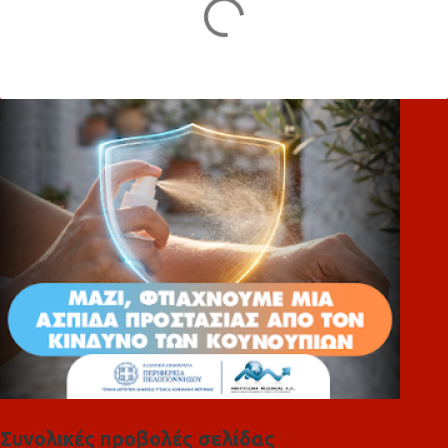
Σ
χ
ό
λ
ι
α
Συνολικές προβολές σελίδας