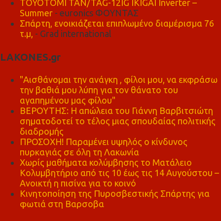
TOYOTOMI TAN/TAG-12IG IKIGAI Inverter –
Summer
- euronics ΦΟΥΝΤΑΣ
Σπάρτη, ενοικιάζεται επιπλωμένο διαμέρισμα 76
τ.μ,
- Grad international
LAKONES.gr
"Αισθάνομαι την ανάγκη , φίλοι μου, να εκφράσω
την βαθιά μου λύπη για τον θάνατο του
αγαπημένου μας φίλου"
ΒΕΡΟΥΤΗΣ: Η απώλεια του Γιάννη Βαρβιτσιώτη
σηματοδοτεί το τέλος μιας σπουδαίας πολιτικής
διαδρομής
ΠΡΟΣΟΧΗ! Παραμένει υψηλός ο κίνδυνος
πυρκαγιάς σε όλη τη Λακωνία
Χωρίς μαθήματα κολύμβησης το Ματάλειο
Κολυμβητήριο από τις 10 έως τις 14 Αυγούστου –
Ανοικτή η πισίνα για το κοινό
Κινητοποίηση της Πυροσβεστικής Σπάρτης για
φωτιά στη Βαρσοβα