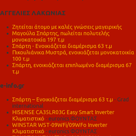
ΑΓΓΕΛΙΕΣ ΛΑΚΩΝΙΑΣ
Ζητείται άτομο με καλές γνώσεις μαγειρικής
Μαγούλα Σπάρτης, πωλείται πολυτελής
μονοκατοικία 197 τ.μ
Σπάρτη - Ενοικιάζεται διαμέρισμα 63 τ.μ
Πικουλιάνικα Μυστρά, ενοικιάζεται μονοκατοικία
100 τ.μ
Σπάρτη, ενοικιάζεται επιπλωμένο διαμέρισμα 67
τ.μ
e-info.gr
Σπάρτη – Ενοικιάζεται διαμέρισμα 63 τ.μ
- Grad
international
HISENSE CA35LR03G Easy Smart Inverter
Κλιματιστικό
- euronics ΦΟΥΝΤΑΣ
WINSTAR WST-09WFi/09WFo Inverter
Κλιματιστικό
- euronics ΦΟΥΝΤΑΣ