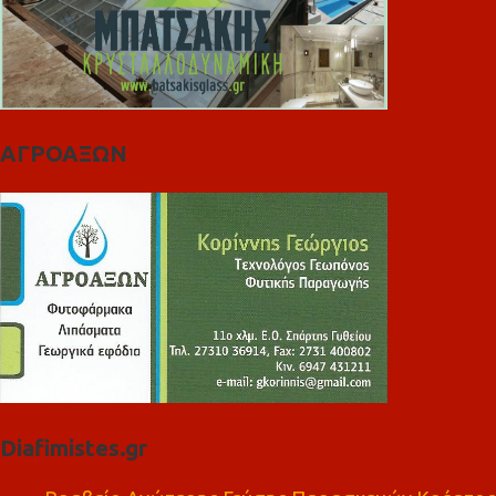
ΑΓΡΟΑΞΩΝ
Diafimistes.gr