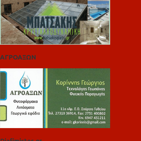
ΑΓΡΟΑΞΩΝ
Diafimistes.gr