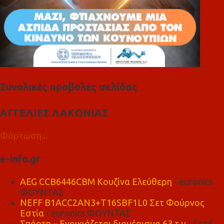
Συνολικές προβολές σελίδας
ΑΓΓΕΛΙΕΣ ΛΑΚΩΝΙΑΣ
Φόρτωση...
e-info.gr
AEG CCB6446CBM Κουζίνα Ελεύθερη
- euronics
ΦΟΥΝΤΑΣ
NEFF B1ACC2AN3+T16SBF1L0 Σετ Φούρνος
Εστία
- euronics ΦΟΥΝΤΑΣ
Σπάρτη – Ενοικιάζεται διαμέρισμα 63 τ.μ
- Grad