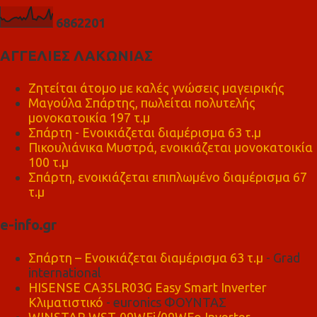
6
8
6
2
2
0
1
ΑΓΓΕΛΙΕΣ ΛΑΚΩΝΙΑΣ
Ζητείται άτομο με καλές γνώσεις μαγειρικής
Μαγούλα Σπάρτης, πωλείται πολυτελής
μονοκατοικία 197 τ.μ
Σπάρτη - Ενοικιάζεται διαμέρισμα 63 τ.μ
Πικουλιάνικα Μυστρά, ενοικιάζεται μονοκατοικία
100 τ.μ
Σπάρτη, ενοικιάζεται επιπλωμένο διαμέρισμα 67
τ.μ
e-info.gr
Σπάρτη – Ενοικιάζεται διαμέρισμα 63 τ.μ
- Grad
international
HISENSE CA35LR03G Easy Smart Inverter
Κλιματιστικό
- euronics ΦΟΥΝΤΑΣ
WINSTAR WST-09WFi/09WFo Inverter