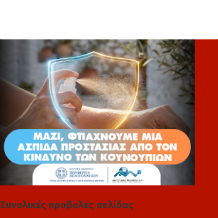
χ
ό
λ
ι
α
Συνολικές προβολές σελίδας