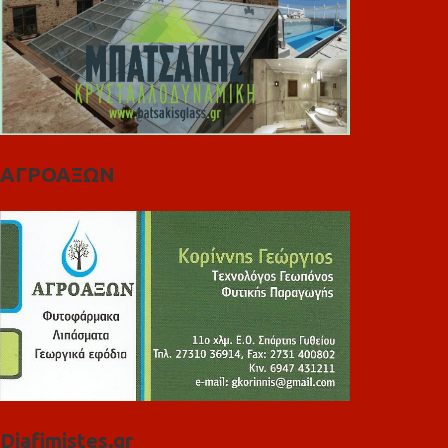
ΑΓΡΟΑΞΩΝ
Diafimistes.gr