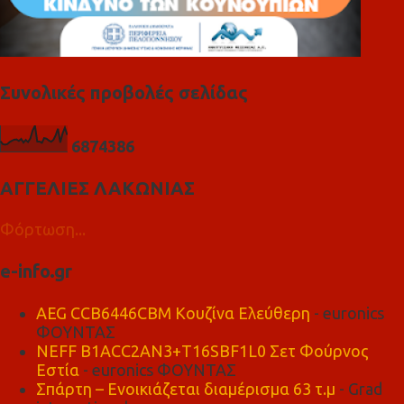
Συνολικές προβολές σελίδας
6
8
7
4
3
8
6
ΑΓΓΕΛΙΕΣ ΛΑΚΩΝΙΑΣ
Φόρτωση...
e-info.gr
AEG CCB6446CBM Κουζίνα Ελεύθερη
- euronics
ΦΟΥΝΤΑΣ
NEFF B1ACC2AN3+T16SBF1L0 Σετ Φούρνος
Εστία
- euronics ΦΟΥΝΤΑΣ
Σπάρτη – Ενοικιάζεται διαμέρισμα 63 τ.μ
- Grad