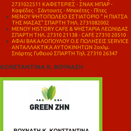
2731022511 ΚΑΦΕΤΕΡΙΕΣ - ΣΝΑΚ ΜΠΑΡ -
Καφέδες - Σάντουιτς - Μπεκέτες - Πίτες
ΜΕΝΟΥ ΨΗΤΟΠΩΛΕΙΟ ΕΣΤΙΑΤΟΡΙΟ " Η ΠΙΑΤΣΑ
ΤΗΣ ΜΑΣΑΣ" ΣΠΑΡΤΗ ΤΗΛ. 2731082002
ΜΕΝΟΥ HISTORY CAFE & ΨΗΣΤΑΡΙΑ ΛΕΩΝΙΔΑΣ
ΣΠΑΡΤΗ ΤΗΛ. 27310 21138 - CAFE 27310 20510
ΑΦΑΙ ΒΑΚΑΛΟΠΟΥΛΟΥ Ο.Ε ΠΩΛΗΣΕΙΣ SERVICE
ΑΝΤΑΛΛΑΚΤΙΚΑ ΑΥΤΟΚΙΝΗΤΩΝ 2οχλμ.
Σπάρτης Γυθειού ΣΠΑΡΤΗ Τηλ. 27310 26347
ΚΩΝΣΤΑΝΤΙΝΑ Κ. ΒΟΥΝΑΣΗ