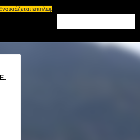
Ενοικιάζεται επιπλωμένο διαμέρισμα 65τ.μ Σπάρτη - 
Ε.