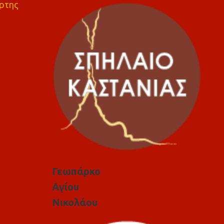
ρτης
Γεωπάρκο
Αγίου
Νικολάου