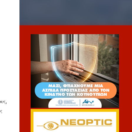
υς,
ς