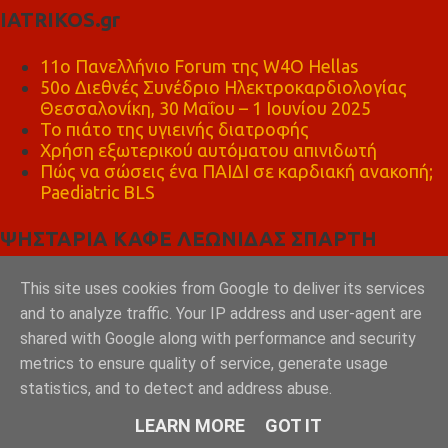
IATRIKOS.gr
11ο Πανελλήνιο Forum της W4O Hellas
50ο Διεθνές Συνέδριο Ηλεκτροκαρδιολογίας
Θεσσαλονίκη, 30 Μαΐου – 1 Ιουνίου 2025
Το πιάτο της υγιεινής διατροφής
Χρήση εξωτερικού αυτόματου απινιδωτή
Πώς να σώσεις ένα ΠΑΙΔΙ σε καρδιακή ανακοπή;
Paediatric BLS
ΨΗΣΤΑΡΙΑ ΚΑΦΕ ΛΕΩΝΙΔΑΣ ΣΠΑΡΤΗ
This site uses cookies from Google to deliver its services
and to analyze traffic. Your IP address and user-agent are
shared with Google along with performance and security
metrics to ensure quality of service, generate usage
statistics, and to detect and address abuse.
LEARN MORE
GOT IT