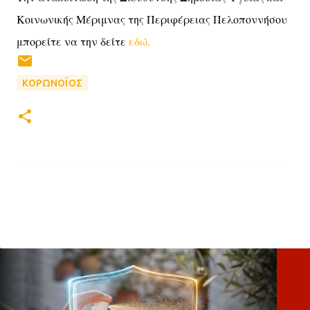
Κοινωνικής Μέριμνας της Περιφέρειας Πελοποννήσου
μπορείτε να την δείτε
εδώ.
ΚΟΡΩΝΟΪΟΣ
Σ
χ
ό
λ
ι
α