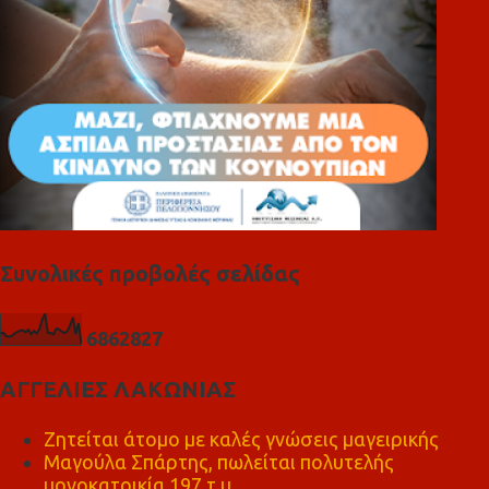
Συνολικές προβολές σελίδας
6
8
6
2
8
2
7
ΑΓΓΕΛΙΕΣ ΛΑΚΩΝΙΑΣ
Ζητείται άτομο με καλές γνώσεις μαγειρικής
Μαγούλα Σπάρτης, πωλείται πολυτελής
μονοκατοικία 197 τ.μ