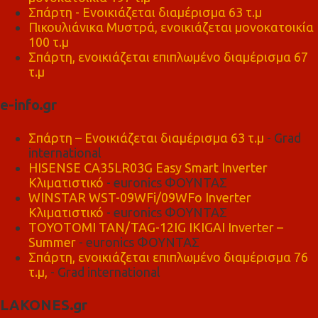
Σπάρτη - Ενοικιάζεται διαμέρισμα 63 τ.μ
Πικουλιάνικα Μυστρά, ενοικιάζεται μονοκατοικία
100 τ.μ
Σπάρτη, ενοικιάζεται επιπλωμένο διαμέρισμα 67
τ.μ
e-info.gr
Σπάρτη – Ενοικιάζεται διαμέρισμα 63 τ.μ
- Grad
international
HISENSE CA35LR03G Easy Smart Inverter
Κλιματιστικό
- euronics ΦΟΥΝΤΑΣ
WINSTAR WST-09WFi/09WFo Inverter
Κλιματιστικό
- euronics ΦΟΥΝΤΑΣ
TOYOTOMI TAN/TAG-12IG IKIGAI Inverter –
Summer
- euronics ΦΟΥΝΤΑΣ
Σπάρτη, ενοικιάζεται επιπλωμένο διαμέρισμα 76
τ.μ,
- Grad international
LAKONES.gr