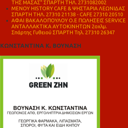
ΤΗΣ ΜΑΣΑΣ" ΣΠΑΡΤΗ ΤΗΛ. 2731082002
ΜΕΝΟΥ HISTORY CAFE & ΨΗΣΤΑΡΙΑ ΛΕΩΝΙΔΑΣ
ΣΠΑΡΤΗ ΤΗΛ. 27310 21138 - CAFE 27310 20510
ΑΦΑΙ ΒΑΚΑΛΟΠΟΥΛΟΥ Ο.Ε ΠΩΛΗΣΕΙΣ SERVICE
ΑΝΤΑΛΛΑΚΤΙΚΑ ΑΥΤΟΚΙΝΗΤΩΝ 2οχλμ.
Σπάρτης Γυθειού ΣΠΑΡΤΗ Τηλ. 27310 26347
ΚΩΝΣΤΑΝΤΙΝΑ Κ. ΒΟΥΝΑΣΗ