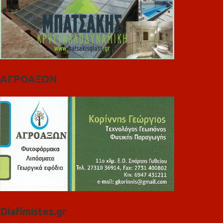
ΑΓΡΟΑΞΩΝ
Diafimistes.gr