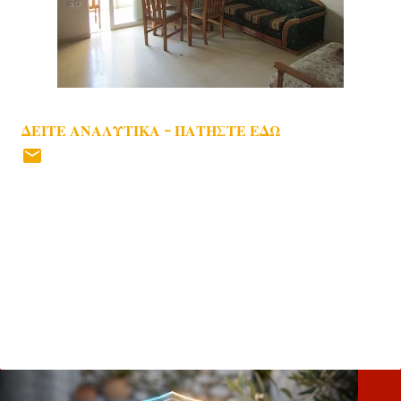
ΔΕΙΤΕ ΑΝΑΛΥΤΙΚΑ - ΠΑΤΗΣΤΕ ΕΔΩ
Σ
χ
ό
λ
ι