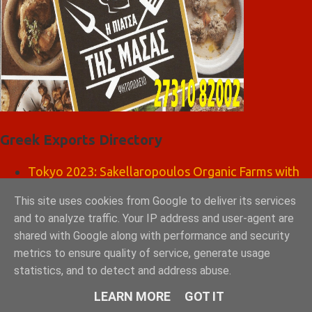
Greek Exports Directory
Tokyo 2023: Sakellaropoulos Organic Farms with
the ultimate 10 out of 10
This site uses cookies from Google to deliver its services
GRAD ΔΙΕΘΝΗ ΜΕΣΙΤΙΚΑ ΓΡΑΦΕΙΑ ΑΘΗΝΑ
and to analyze traffic. Your IP address and user-agent are
shared with Google along with performance and security
ΣΠΑΡΤΗ ΛΑΚΩΝΙΑ
metrics to ensure quality of service, generate usage
statistics, and to detect and address abuse.
LEARN MORE
GOT IT