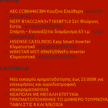
e-info.gr
AEG CCB6446CBM Κουζίνα Ελεύθερη
- euronics
ΦΟΥΝΤΑΣ
NEFF B1ACC2AN3+T16SBF1L0 Σετ Φούρνος
Εστία
- euronics ΦΟΥΝΤΑΣ
Σπάρτη – Ενοικιάζεται διαμέρισμα 63 τ.μ
- Grad
international
HISENSE CA35LR03G Easy Smart Inverter
Κλιματιστικό
- euronics ΦΟΥΝΤΑΣ
WINSTAR WST-09WFi/09WFo Inverter
Κλιματιστικό
- euronics ΦΟΥΝΤΑΣ
LAKONES.gr
Νέα ευκαιρία χρηματοδότησης έως 25.000€ για
επιχειρήσεις και αγροδιατροφική
επιχειρηματικότητα
ΝΕΑΠΟΛΗ: ΜΕ ΜΕΓΑΛΗ ΕΠΙΤΥΧΙΑ
ΠΡΑΓΜΑΤΟΠΟΙΗΘΗΚΕ ΤΟ ΔΙΗΜΕΡΟ ΤΟΥΡΝΟΥΑ
ΤΑΒΛΙ ΣΤΙΣ 8 ΚΑΙ 9/8/2026