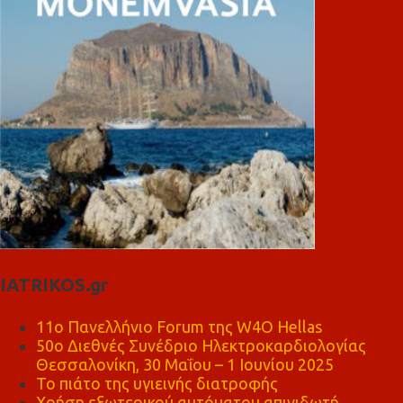
IATRIKOS.gr
11ο Πανελλήνιο Forum της W4O Hellas
50ο Διεθνές Συνέδριο Ηλεκτροκαρδιολογίας
Θεσσαλονίκη, 30 Μαΐου – 1 Ιουνίου 2025
Το πιάτο της υγιεινής διατροφής
Χρήση εξωτερικού αυτόματου απινιδωτή