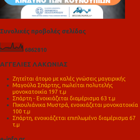
Συνολικές προβολές σελίδας
6
8
6
2
8
1
0
ΑΓΓΕΛΙΕΣ ΛΑΚΩΝΙΑΣ
Ζητείται άτομο με καλές γνώσεις μαγειρικής
Μαγούλα Σπάρτης, πωλείται πολυτελής
μονοκατοικία 197 τ.μ
Σπάρτη - Ενοικιάζεται διαμέρισμα 63 τ.μ
Πικουλιάνικα Μυστρά, ενοικιάζεται μονοκατοικία
100 τ.μ
Σπάρτη, ενοικιάζεται επιπλωμένο διαμέρισμα 67
τ.μ
e-info.gr