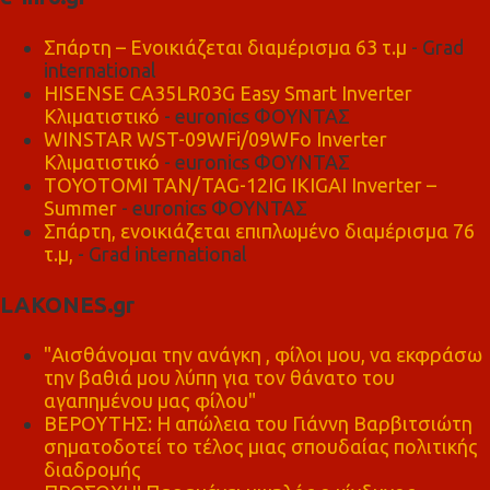
Σπάρτη – Ενοικιάζεται διαμέρισμα 63 τ.μ
- Grad
international
HISENSE CA35LR03G Easy Smart Inverter
Κλιματιστικό
- euronics ΦΟΥΝΤΑΣ
WINSTAR WST-09WFi/09WFo Inverter
Κλιματιστικό
- euronics ΦΟΥΝΤΑΣ
TOYOTOMI TAN/TAG-12IG IKIGAI Inverter –
Summer
- euronics ΦΟΥΝΤΑΣ
Σπάρτη, ενοικιάζεται επιπλωμένο διαμέρισμα 76
τ.μ,
- Grad international
LAKONES.gr
"Αισθάνομαι την ανάγκη , φίλοι μου, να εκφράσω
την βαθιά μου λύπη για τον θάνατο του
αγαπημένου μας φίλου"
ΒΕΡΟΥΤΗΣ: Η απώλεια του Γιάννη Βαρβιτσιώτη
σηματοδοτεί το τέλος μιας σπουδαίας πολιτικής
διαδρομής