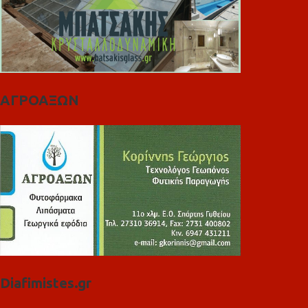
ΑΓΡΟΑΞΩΝ
Diafimistes.gr