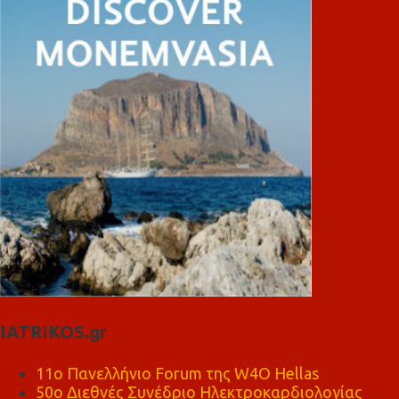
IATRIKOS.gr
11ο Πανελλήνιο Forum της W4O Hellas
50ο Διεθνές Συνέδριο Ηλεκτροκαρδιολογίας