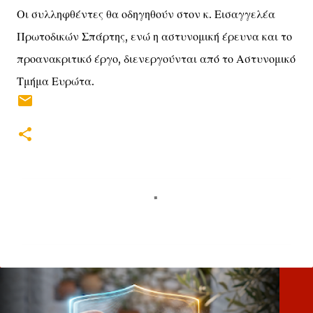
Οι συλληφθέντες θα οδηγηθούν στον κ. Εισαγγελέα
Πρωτοδικών Σπάρτης, ενώ η αστυνομική έρευνα και το
προανακριτικό έργο, διενεργούνται από το Αστυνομικό
Τμήμα Ευρώτα.
Σ
χ
ό
λ
ι
α