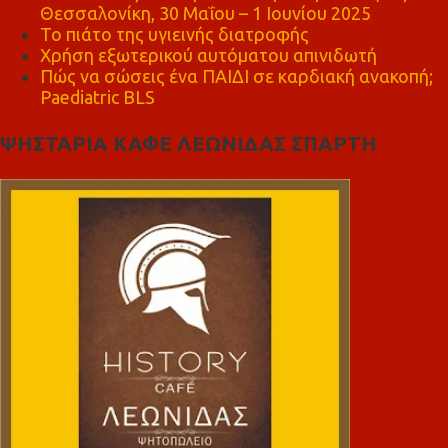
Θεσσαλονίκη, 30 Μαΐου – 1 Ιουνίου 2025
Το πιάτο της υγιεινής διατροφής
Χρήση εξωτερικού αυτόματου απινιδωτή
Πώς να σώσεις ένα ΠΑΙΔΙ σε καρδιακή ανακοπή;
Paediatric BLS
ΨΗΣΤΑΡΙΑ ΚΑΦΕ ΛΕΩΝΙΔΑΣ ΣΠΑΡΤΗ