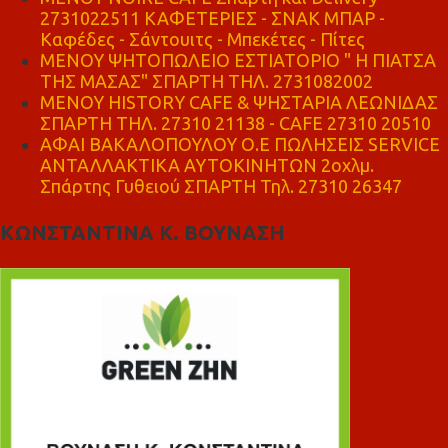
2731022511 ΚΑΦΕΤΕΡΙΕΣ - ΣΝΑΚ ΜΠΑΡ -
Καφέδες - Σάντουιτς - Μπεκέτες - Πίτες
ΜΕΝΟΥ ΨΗΤΟΠΩΛΕΙΟ ΕΣΤΙΑΤΟΡΙΟ " Η ΠΙΑΤΣΑ
ΤΗΣ ΜΑΣΑΣ" ΣΠΑΡΤΗ ΤΗΛ. 2731082002
ΜΕΝΟΥ HISTORY CAFE & ΨΗΣΤΑΡΙΑ ΛΕΩΝΙΔΑΣ
ΣΠΑΡΤΗ ΤΗΛ. 27310 21138 - CAFE 27310 20510
ΑΦΑΙ ΒΑΚΑΛΟΠΟΥΛΟΥ Ο.Ε ΠΩΛΗΣΕΙΣ SERVICE
ΑΝΤΑΛΛΑΚΤΙΚΑ ΑΥΤΟΚΙΝΗΤΩΝ 2οχλμ.
Σπάρτης Γυθειού ΣΠΑΡΤΗ Τηλ. 27310 26347
ΚΩΝΣΤΑΝΤΙΝΑ Κ. ΒΟΥΝΑΣΗ