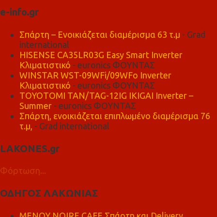
e-info.gr
Σπάρτη – Ενοικιάζεται διαμέρισμα 63 τ.μ
- Grad
international
HISENSE CA35LR03G Easy Smart Inverter
Κλιματιστικό
- euronics ΦΟΥΝΤΑΣ
WINSTAR WST-09WFi/09WFo Inverter
Κλιματιστικό
- euronics ΦΟΥΝΤΑΣ
TOYOTOMI TAN/TAG-12IG IKIGAI Inverter –
Summer
- euronics ΦΟΥΝΤΑΣ
Σπάρτη, ενοικιάζεται επιπλωμένο διαμέρισμα 76
τ.μ,
- Grad international
LAKONES.gr
Φόρτωση...
ΟΔΗΓΟΣ ΛΑΚΩΝΙΑΣ
MENOY NOIRE CAFE Σπάρτη και Delivery