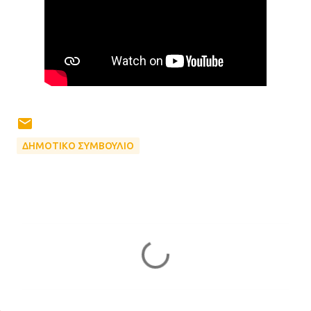
ΔΗΜΟΤΙΚΟ ΣΥΜΒΟΥΛΙΟ
Σ
χ
ό