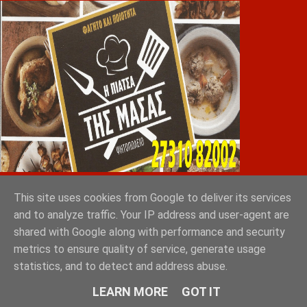
Greek Exports Directory
This site uses cookies from Google to deliver its services
and to analyze traffic. Your IP address and user-agent are
Tokyo 2023: Sakellaropoulos Organic Farms with
shared with Google along with performance and security
the ultimate 10 out of 10
metrics to ensure quality of service, generate usage
statistics, and to detect and address abuse.
GRAD ΔΙΕΘΝΗ ΜΕΣΙΤΙΚΑ ΓΡΑΦΕΙΑ ΑΘΗΝΑ
LEARN MORE
GOT IT
ΣΠΑΡΤΗ ΛΑΚΩΝΙΑ