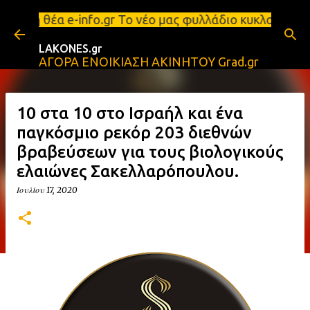
Μετάβαση στο κύριο περιεχόμενο
εριόριστη θέα e-info.gr Το νέο μας φυλλάδιο κυκλο
LAKONES.gr
ΑΓΟΡΑ ΕΝΟΙΚΙΑΣΗ ΑΚΙΝΗΤΟΥ Grad.gr
10 στα 10 στο Ισραήλ και ένα
παγκόσμιο ρεκόρ 203 διεθνών
βραβεύσεων για τους βιολογικούς
ελαιώνες Σακελλαρόπουλου.
Ιουλίου 17, 2020