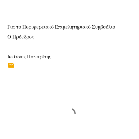
Για το Περιφερειακό Επιμελητηριακό Συμβούλιο
Ο Πρόεδρος
Ιωάννης Παναρίτης
Σ
χ
ό