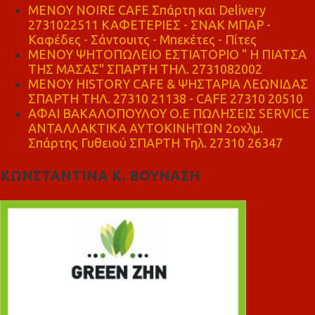
MENOY NOIRE CAFE Σπάρτη και Delivery
2731022511 ΚΑΦΕΤΕΡΙΕΣ - ΣΝΑΚ ΜΠΑΡ -
Καφέδες - Σάντουιτς - Μπεκέτες - Πίτες
ΜΕΝΟΥ ΨΗΤΟΠΩΛΕΙΟ ΕΣΤΙΑΤΟΡΙΟ " Η ΠΙΑΤΣΑ
ΤΗΣ ΜΑΣΑΣ" ΣΠΑΡΤΗ ΤΗΛ. 2731082002
ΜΕΝΟΥ HISTORY CAFE & ΨΗΣΤΑΡΙΑ ΛΕΩΝΙΔΑΣ
ΣΠΑΡΤΗ ΤΗΛ. 27310 21138 - CAFE 27310 20510
ΑΦΑΙ ΒΑΚΑΛΟΠΟΥΛΟΥ Ο.Ε ΠΩΛΗΣΕΙΣ SERVICE
ΑΝΤΑΛΛΑΚΤΙΚΑ ΑΥΤΟΚΙΝΗΤΩΝ 2οχλμ.
Σπάρτης Γυθειού ΣΠΑΡΤΗ Τηλ. 27310 26347
ΚΩΝΣΤΑΝΤΙΝΑ Κ. ΒΟΥΝΑΣΗ