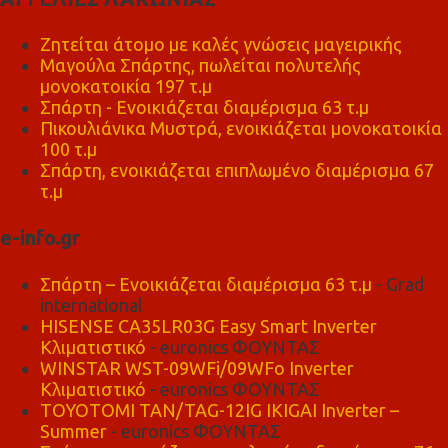
Ζητείται άτομο με καλές γνώσεις μαγειρικής
Μαγούλα Σπάρτης, πωλείται πολυτελής
μονοκατοικία 197 τ.μ
Σπάρτη - Ενοικιάζεται διαμέρισμα 63 τ.μ
Πικουλιάνικα Μυστρά, ενοικιάζεται μονοκατοικία
100 τ.μ
Σπάρτη, ενοικιάζεται επιπλωμένο διαμέρισμα 67
τ.μ
e-info.gr
Σπάρτη – Ενοικιάζεται διαμέρισμα 63 τ.μ
- Grad
international
HISENSE CA35LR03G Easy Smart Inverter
Κλιματιστικό
- euronics ΦΟΥΝΤΑΣ
WINSTAR WST-09WFi/09WFo Inverter
Κλιματιστικό
- euronics ΦΟΥΝΤΑΣ
TOYOTOMI TAN/TAG-12IG IKIGAI Inverter –
Summer
- euronics ΦΟΥΝΤΑΣ