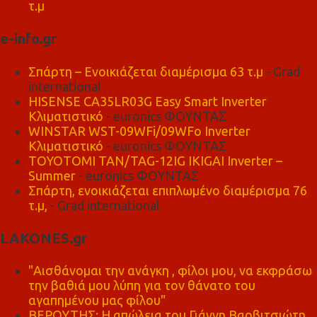
τ.μ
e-info.gr
Σπάρτη – Ενοικιάζεται διαμέρισμα 63 τ.μ
- Grad
international
HISENSE CA35LR03G Easy Smart Inverter
Κλιματιστικό
- euronics ΦΟΥΝΤΑΣ
WINSTAR WST-09WFi/09WFo Inverter
Κλιματιστικό
- euronics ΦΟΥΝΤΑΣ
TOYOTOMI TAN/TAG-12IG IKIGAI Inverter –
Summer
- euronics ΦΟΥΝΤΑΣ
Σπάρτη, ενοικιάζεται επιπλωμένο διαμέρισμα 76
τ.μ,
- Grad international
LAKONES.gr
"Αισθάνομαι την ανάγκη , φίλοι μου, να εκφράσω
την βαθιά μου λύπη για τον θάνατο του
αγαπημένου μας φίλου"
ΒΕΡΟΥΤΗΣ: Η απώλεια του Γιάννη Βαρβιτσιώτη