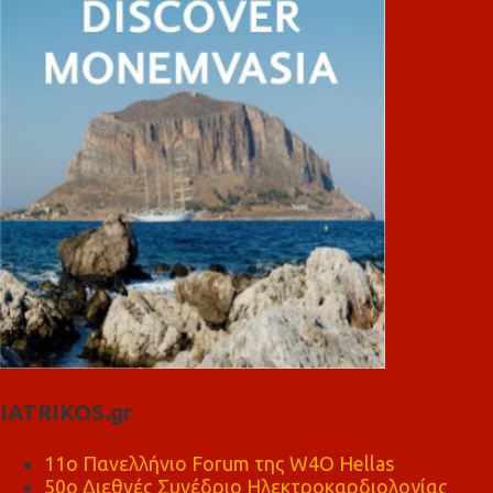
IATRIKOS.gr
11ο Πανελλήνιο Forum της W4O Hellas
50ο Διεθνές Συνέδριο Ηλεκτροκαρδιολογίας