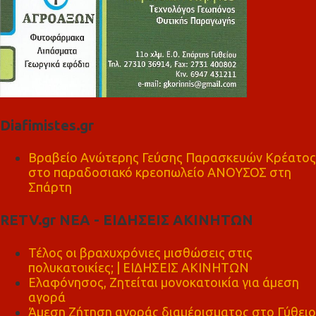
Diafimistes.gr
Βραβείο Ανώτερης Γεύσης Παρασκευών Κρέατος
στο παραδοσιακό κρεοπωλείο ΑΝΟΥΣΟΣ στη
Σπάρτη
RETV.gr ΝΕΑ - ΕΙΔΗΣΕΙΣ ΑΚΙΝΗΤΩΝ
Τέλος οι βραχυχρόνιες μισθώσεις στις
πολυκατοικίες; | ΕΙΔΗΣΕΙΣ ΑΚΙΝΗΤΩΝ
Ελαφόνησος, Ζητείται μονοκατοικία για άμεση
αγορά
Άμεση Ζήτηση αγοράς διαμέρισματος στο Γύθειο