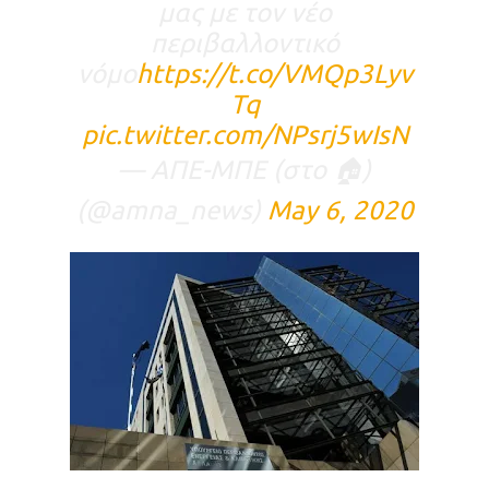
μας με τον νέο
περιβαλλοντικό
νόμο
https://t.co/VMQp3Lyv
Tq
pic.twitter.com/NPsrj5wIsN
— ΑΠΕ-ΜΠΕ (στο 🏠)
(@amna_news)
May 6, 2020