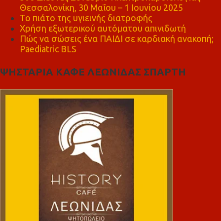
Θεσσαλονίκη, 30 Μαΐου – 1 Ιουνίου 2025
Το πιάτο της υγιεινής διατροφής
Χρήση εξωτερικού αυτόματου απινιδωτή
Πώς να σώσεις ένα ΠΑΙΔΙ σε καρδιακή ανακοπή;
Paediatric BLS
ΨΗΣΤΑΡΙΑ ΚΑΦΕ ΛΕΩΝΙΔΑΣ ΣΠΑΡΤΗ