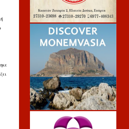
μή
ο
τηκε
ζει