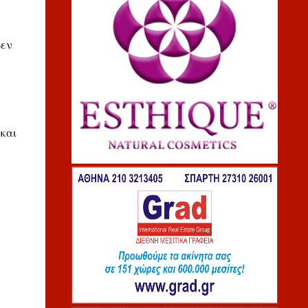
δεν
 και