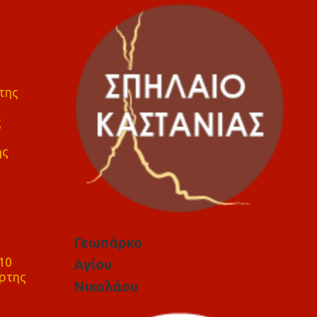
της
ς
ης
Γεωπάρκο
10
Αγίου
ρτης
Νικολάου