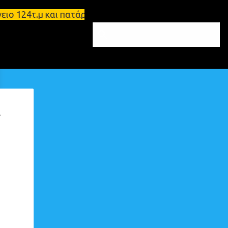
124τ.μ και πατάρι 48 τ.μ Σπάρτη - Ενοικιάζεται επ
ε