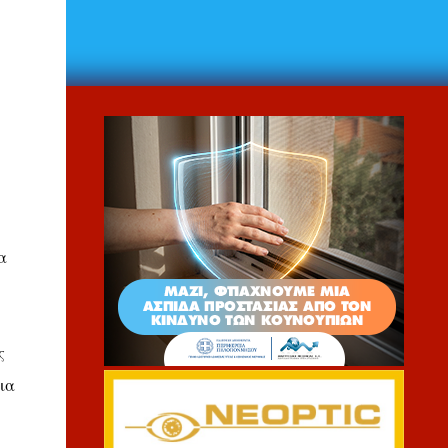
α
ς
ια