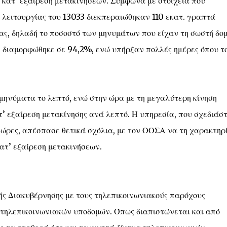
 κατ’ εξαίρεση μετακινήσεων. Σύμφωνα με στοιχεία που
ς λειτουργίας του 13033 διεκπεραιώθηκαν 110 εκατ. γραπτά
ας, δηλαδή το ποσοστό των μηνυμάτων που είχαν τη σωστή δο
ς, διαμορφώθηκε σε 94,2%, ενώ υπήρξαν πολλές ημέρες όπου τ
μηνύματα το λεπτό, ενώ στην ώρα με τη μεγαλύτερη κίνηση
’ εξαίρεση μετακίνησης ανά λεπτό. Η υπηρεσία, που σχεδιάσ
8 ώρες, απέσπασε θετικά σχόλια, με τον ΟΟΣΑ να τη χαρακτηρί
κατ’ εξαίρεση μετακινήσεων.
ς Διακυβέρνησης με τους τηλεπικοινωνιακούς παρόχους
 τηλεπικοινωνιακών υποδομών. Όπως διαπιστώνεται και από