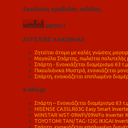
Συνολικές προβολές σελίδας
6
8
5
7
9
1
1
ΑΓΓΕΛΙΕΣ ΛΑΚΩΝΙΑΣ
Ζητείται άτομο με καλές γνώσεις μαγειρ
Μαγούλα Σπάρτης, πωλείται πολυτελής μ
Σπάρτη - Ενοικιάζεται διαμέρισμα 63 τ.
Πικουλιάνικα Μυστρά, ενοικιάζεται μονο
Σπάρτη, ενοικιάζεται επιπλωμένο διαμέρ
e-info.gr
Σπάρτη – Ενοικιάζεται διαμέρισμα 63 τ.
HISENSE CA35LR03G Easy Smart Inverte
WINSTAR WST-09WFi/09WFo Inverter Κ
TOYOTOMI TAN/TAG-12IG IKIGAI Invert
Σπάρτη, ενοικιάζεται επιπλωμένο διαμέρ