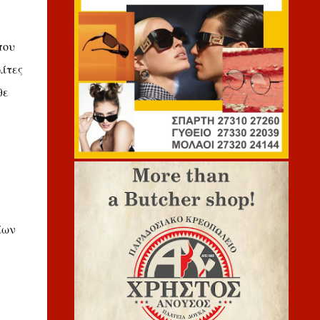
που
λίτες
θε
ίων