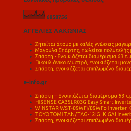
6
8
5
8
7
5
6
ΑΓΓΕΛΙΕΣ ΛΑΚΩΝΙΑΣ
Ζητείται άτομο με καλές γνώσεις μαγειρ
Μαγούλα Σπάρτης, πωλείται πολυτελής μ
Σπάρτη - Ενοικιάζεται διαμέρισμα 63 τ.
Πικουλιάνικα Μυστρά, ενοικιάζεται μονο
Σπάρτη, ενοικιάζεται επιπλωμένο διαμέρ
e-info.gr
Σπάρτη – Ενοικιάζεται διαμέρισμα 63 τ.
HISENSE CA35LR03G Easy Smart Inverte
WINSTAR WST-09WFi/09WFo Inverter Κ
TOYOTOMI TAN/TAG-12IG IKIGAI Invert
Σπάρτη, ενοικιάζεται επιπλωμένο διαμέρ