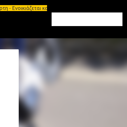
κιάζεται κατάστημα 134 τ.μ, με υπόγειο 124τ.μ και