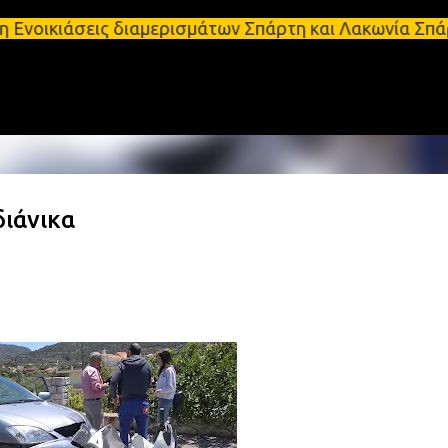
Μετάβαση στο κύριο περιεχόμενο
ις διαμερισμάτων Σπάρτη και Λακωνία Σπάρτη - Ενοι
διάνικα