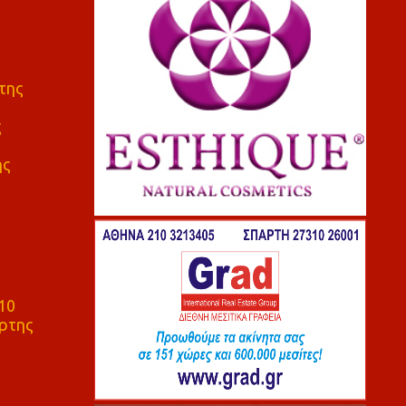
της
ς
ης
10
ρτης