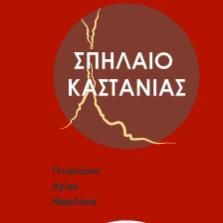
Γεωπάρκο
Αγίου
Νικολάου