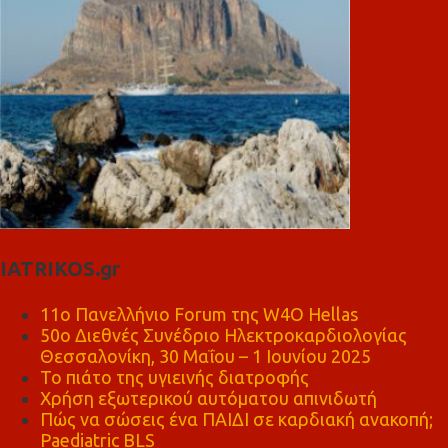
IATRIKOS.gr
11ο Πανελλήνιο Forum της W4O Hellas
50ο Διεθνές Συνέδριο Ηλεκτροκαρδιολογίας
Θεσσαλονίκη, 30 Μαΐου – 1 Ιουνίου 2025
Το πιάτο της υγιεινής διατροφής
Χρήση εξωτερικού αυτόματου απινιδωτή
Πώς να σώσεις ένα ΠΑΙΔΙ σε καρδιακή ανακοπή;
Paediatric BLS