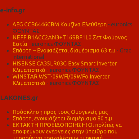
e-info.gr
AEG CCB6446CBM Κουζίνα Ελεύθερη
- euronics
ΦΟΥΝΤΑΣ
NEFF B1ACC2AN3+T16SBF1L0 Σετ Φούρνος
Εστία
- euronics ΦΟΥΝΤΑΣ
Σπάρτη – Ενοικιάζεται διαμέρισμα 63 τ.μ
- Grad
international
HISENSE CA35LR03G Easy Smart Inverter
Κλιματιστικό
- euronics ΦΟΥΝΤΑΣ
WINSTAR WST-09WFi/09WFo Inverter
Κλιματιστικό
- euronics ΦΟΥΝΤΑΣ
LAKONES.gr
Πρόσκληση προς τους Ομογενείς μας
Σπάρτη, ενοικιάζεται διαμέρισμα 80 τ.μ
ΕΚΤΑΚΤΗ ΠΡΟΕΙΔΟΠΟΙΗΣΗ! Οι πολίτες να
αποφεύγουν ενέργειες στην ύπαιθρο που
μπορούν να προκαλέσουν πυρκαγιά