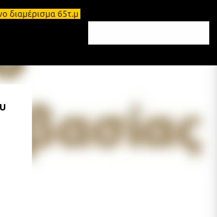
ωμένο διαμέρισμα 65τ.μ Σπάρτη - πωλείται τριάρι δ
ου