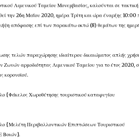
οτικού Λιμενικού Ταμείου Μονεμβασίας, καλούνται σε τακτική
εί την 26η Μαΐου 2020, ημέρα Τρίτη και ώρα έναρξης 10:00 π
αι λήψη απόφασης επί των παρακάτω οκτώ (8) θεμάτων της ημερ
ίωσης τελών παραχώρησης ιδιαίτερου δικαιώματος απλής χρήσ
 Ζωνών αρμοδιότητας Λιμενικού Ταμείου για το έτος 2020, 
ς κορονοϊού.
τλο {Φάκελος Χωροθέτησης τουριστικού καταφυγίου
τλο {Μελέτη Περιβαλλοντικών Επιπτώσεων Τουριστικού
 Βοιών}.