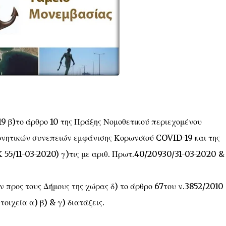
19 β)το άρθρο 10 της Πράξης Νομοθετικού περιεχομένου
νητικών συνεπειών εμφάνισης Κορωνοϊού COVID-19 και της
 55/11-03-2020) γ)τις με αριθ. Πρωτ.40/20930/31-03-2020 &
 προς τους Δήμους της χώρας δ) το άρθρο 67του ν.3852/2010
ιχεία α) β) & γ) διατάξεις.