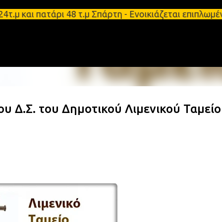
Μετάβαση στο κύριο περιεχόμενο
τ.μ και πατάρι 48 τ.μ Σπάρτη - Ενοικιάζεται επιπλ
υ Δ.Σ. του Δημοτικού Λιμενικού Ταμεί