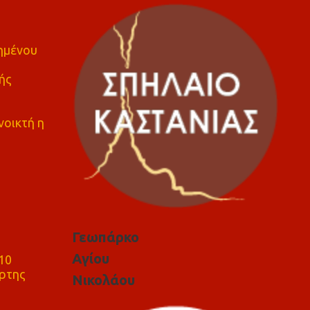
πημένου
ής
νοικτή η
Γεωπάρκο
Αγίου
10
ρτης
Νικολάου