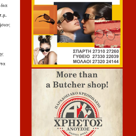
 δια
.μ.
ήσιας
ης
στα