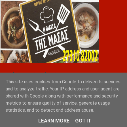
Greek Exports Directory
This site uses cookies from Google to deliver its services
Tokyo 2023: Sakellaropoulos Organic Farms with
and to analyze traffic. Your IP address and user-agent are
the ultimate 10 out of 10
shared with Google along with performance and security
metrics to ensure quality of service, generate usage
GRAD ΔΙΕΘΝΗ ΜΕΣΙΤΙΚΑ ΓΡΑΦΕΙΑ ΑΘΗΝΑ
statistics, and to detect and address abuse.
ΣΠΑΡΤΗ ΛΑΚΩΝΙΑ
LEARN MORE
GOT IT