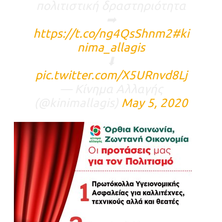
πολιτιστική δραστηριότητα
➡
https://t.co/ng4QsShnm2
#ki
nima_allagis
⬇
pic.twitter.com/X5URnvd8Lj
— Κίνημα Αλλαγής
(@kinimallagis)
May 5, 2020