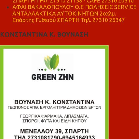
ΣΠΑΡΤΗ ΤΗΛ. 27310 21138 - CAFE 27310 20510
ΑΦΑΙ ΒΑΚΑΛΟΠΟΥΛΟΥ Ο.Ε ΠΩΛΗΣΕΙΣ SERVICE
ΑΝΤΑΛΛΑΚΤΙΚΑ ΑΥΤΟΚΙΝΗΤΩΝ 2οχλμ.
Σπάρτης Γυθειού ΣΠΑΡΤΗ Τηλ. 27310 26347
ΚΩΝΣΤΑΝΤΙΝΑ Κ. ΒΟΥΝΑΣΗ