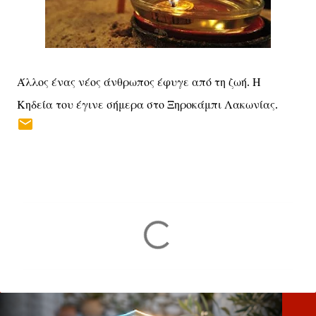
Άλλος ένας νέος άνθρωπος έφυγε από τη ζωή. Η
Κηδεία του έγινε σήμερα στο Ξηροκάμπι Λακωνίας.
Σ
χ
ό
λ
ι