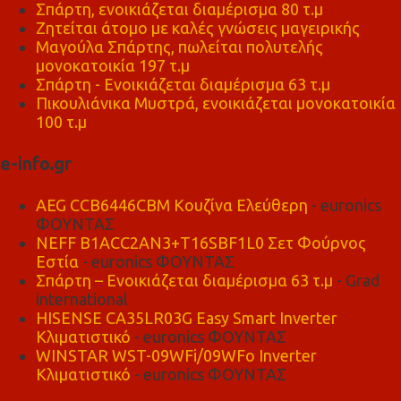
Σπάρτη, ενοικιάζεται διαμέρισμα 80 τ.μ
Ζητείται άτομο με καλές γνώσεις μαγειρικής
Μαγούλα Σπάρτης, πωλείται πολυτελής
μονοκατοικία 197 τ.μ
Σπάρτη - Ενοικιάζεται διαμέρισμα 63 τ.μ
Πικουλιάνικα Μυστρά, ενοικιάζεται μονοκατοικία
100 τ.μ
e-info.gr
AEG CCB6446CBM Κουζίνα Ελεύθερη
- euronics
ΦΟΥΝΤΑΣ
NEFF B1ACC2AN3+T16SBF1L0 Σετ Φούρνος
Εστία
- euronics ΦΟΥΝΤΑΣ
Σπάρτη – Ενοικιάζεται διαμέρισμα 63 τ.μ
- Grad
international
HISENSE CA35LR03G Easy Smart Inverter
Κλιματιστικό
- euronics ΦΟΥΝΤΑΣ
WINSTAR WST-09WFi/09WFo Inverter
Κλιματιστικό
- euronics ΦΟΥΝΤΑΣ