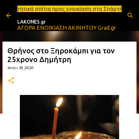
Μετάβαση στο κύριο περιεχόμενο
ια προς ενοικίαση στη Σπάρτη Ενοικιάσεις διαμερισ
LAKONES.gr
ΑΓΟΡΑ ΕΝΟΙΚΙΑΣΗ ΑΚΙΝΗΤΟΥ Grad.gr
Θρήνος στο Ξηροκάμπι για τον
25χρονο Δημήτρη
Μαΐου 19, 2020