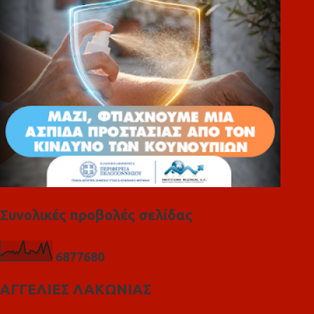
α
Συνολικές προβολές σελίδας
6
8
7
7
6
8
0
ΑΓΓΕΛΙΕΣ ΛΑΚΩΝΙΑΣ