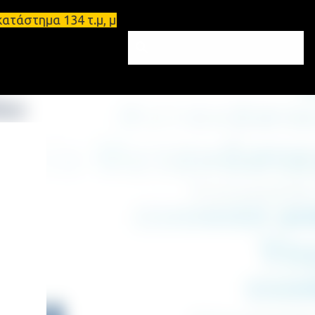
μα 134 τ.μ, με υπόγειο 124τ.μ και πατάρι 48 τ.μ Σ