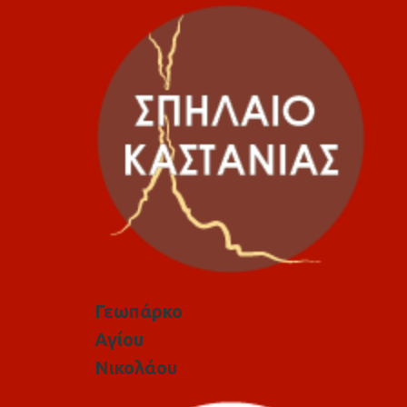
Γεωπάρκο
Αγίου
Νικολάου