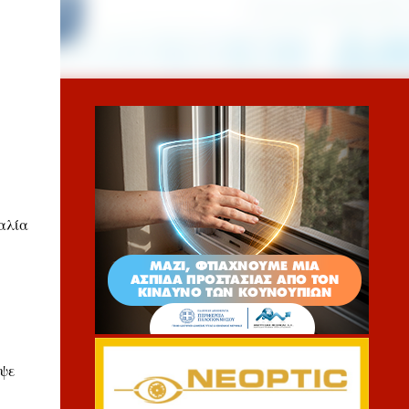
μαλία
υψε