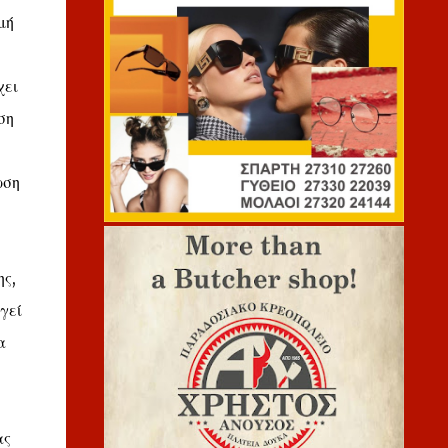
μή
χει
ση
ωση
ης,
γεί
α
ας