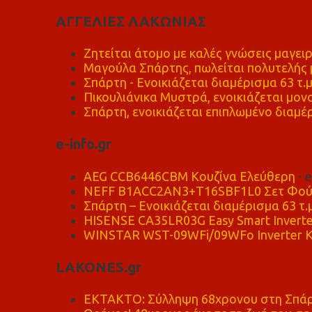
ΑΓΓΕΛΙΕΣ ΛΑΚΩΝΙΑΣ
Ζητείται άτομο με καλές γνώσεις μαγειρ
Μαγούλα Σπάρτης, πωλείται πολυτελής μ
Σπάρτη - Ενοικιάζεται διαμέρισμα 63 τ.
Πικουλιάνικα Μυστρά, ενοικιάζεται μονο
Σπάρτη, ενοικιάζεται επιπλωμένο διαμέρ
e-info.gr
AEG CCB6446CBM Κουζίνα Ελεύθερη
- 
NEFF B1ACC2AN3+T16SBF1L0 Σετ Φού
Σπάρτη – Ενοικιάζεται διαμέρισμα 63 τ.
HISENSE CA35LR03G Easy Smart Inverte
WINSTAR WST-09WFi/09WFo Inverter Κ
LAKONES.gr
ΕΚΤΑΚΤΟ: Σύλληψη 68χρονου στη Σπάρτ