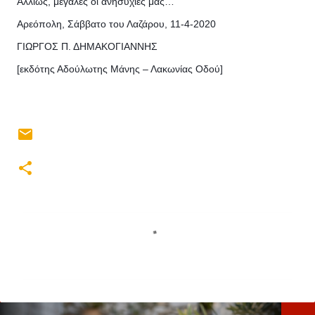
Αλλιώς, μεγάλες οι ανησυχίες μας…
Αρεόπολη, Σάββατο του Λαζάρου, 11-4-2020
ΓΙΩΡΓΟΣ Π. ΔΗΜΑΚΟΓΙΑΝΝΗΣ
[εκδότης Αδούλωτης Μάνης – Λακωνίας Οδού]
Σ
χ
ό
λ