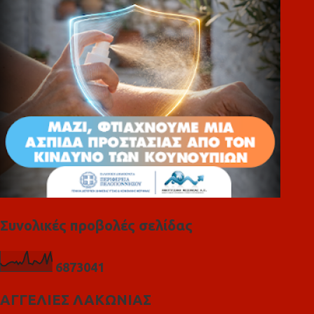
ι
α
Συνολικές προβολές σελίδας
6
8
7
3
0
4
1
ΑΓΓΕΛΙΕΣ ΛΑΚΩΝΙΑΣ