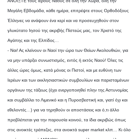
ΑΝΟΙΞΤΕ τους Ιερούς Ναούς σε όλη την Χώρα, όλη την
Μεγάλη Εβδομάδα, κάθε ημέρα, επιτρέψτε στους Ορθοδόξους
Έλληνες να ανάψουν ένα κερί και να προσευχηθούν στον
γλυκύτατο Ιησού της ακριβής Πίστεώς μας, τον Χριστό της
Αγάπης και της Ελπίδος…
- Ναι! Ας κλείνουν οι Ναοί την ώρα των Θείων Ακολουθιών, για
να μην υπάρξει συνωστισμός, εντός ή εκτός Ναού! Όλες τις
άλλες ώρες όμως, κατά μόνας οι Πιστοί, και με ευθύνη των
Ιερέων και των εκκλησιαστικών συμβουλίων και παρισταμένων
οργάνων της τάξεως (έχει ενεργοποιηθεί πλην της Αστυνομίας
και συμβάλλει το Λιμενικό και η Πυροσβεστική και, γιατί όχι και
εθελοντές…) για να τηρηθούν οι αποστάσεις και ό,τι άλλο
προβλέπεται για την παρουσία κοινού, τα ίδια ακριβώς όπως
στις ανοικτές τράπεζες, στα ανοικτά super market κλπ… Κι όλο