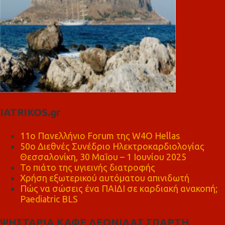
IATRIKOS.gr
11ο Πανελλήνιο Forum της W4O Hellas
50ο Διεθνές Συνέδριο Ηλεκτροκαρδιολογίας
Θεσσαλονίκη, 30 Μαΐου – 1 Ιουνίου 2025
Το πιάτο της υγιεινής διατροφής
Χρήση εξωτερικού αυτόματου απινιδωτή
Πώς να σώσεις ένα ΠΑΙΔΙ σε καρδιακή ανακοπή;
Paediatric BLS
ΨΗΣΤΑΡΙΑ ΚΑΦΕ ΛΕΩΝΙΔΑΣ ΣΠΑΡΤΗ