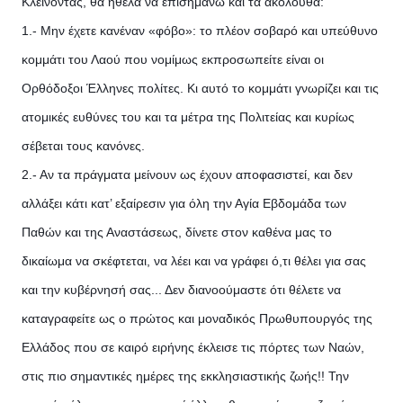
Κλείνοντας, θα ήθελα να επισημάνω και τα ακόλουθα:
1.- Μην έχετε κανέναν «φόβο»: το πλέον σοβαρό και υπεύθυνο
κομμάτι του Λαού που νομίμως εκπροσωπείτε είναι οι
Ορθόδοξοι Έλληνες πολίτες. Κι αυτό το κομμάτι γνωρίζει και τις
ατομικές ευθύνες του και τα μέτρα της Πολιτείας και κυρίως
σέβεται τους κανόνες.
2.- Αν τα πράγματα μείνουν ως έχουν αποφασιστεί, και δεν
αλλάξει κάτι κατ’ εξαίρεσιν για όλη την Αγία Εβδομάδα των
Παθών και της Αναστάσεως, δίνετε στον καθένα μας το
δικαίωμα να σκέφτεται, να λέει και να γράφει ό,τι θέλει για σας
και την κυβέρνησή σας... Δεν διανοούμαστε ότι θέλετε να
καταγραφείτε ως ο πρώτος και μοναδικός Πρωθυπουργός της
Ελλάδος που σε καιρό ειρήνης έκλεισε τις πόρτες των Ναών,
στις πιο σημαντικές ημέρες της εκκλησιαστικής ζωής!! Την