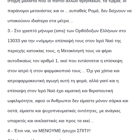
στιγμή μάλιστα που οι πιστοί άλλων θρησκειών, τα τζαμιά, οι
παράνομοι μετανάστες και οι …ευπαθείς Ρομά, δεν δείχνουν να
υπακούουν ιδιαίτερα στα μέτρα…
3.- Στο γραπτό μήνυμα (sms) των Ορθόδοξων Ελλήνων στο
13033 για την «νόμιμη» επίσκεψή τους στον Ιερό Ναό της
περιοχής κατοικίας τους, η Μετακίνησή τους να φέρει
αυτοδικαίως τον αριθμό 1, εκεί που εντάσσεται η επίσκεψη
στον ιατρό ή στον φαρμακοποιό τους… Όχι για χάπια και
ιατροφαρμακευτική αγωγή αυτή τη φορά, αλλά γιατί και η
επίσκεψη στον Ιερό Ναό έχει ιαματική και θεραπευτική
ωφελιμότητα, αφού οι Άνθρωποι δεν είμαστε μόνον σάρκα και
οστά, είμαστε και ψυχοπνευματικές οντότητες, με ανάγκες
υπαρκτές και ανελαστικές και προς τα εκεί…
4.- Έτσι ναι, να ΜΕΝΟΥΜΕ ήσυχοι ΣΠΙΤΙ!!