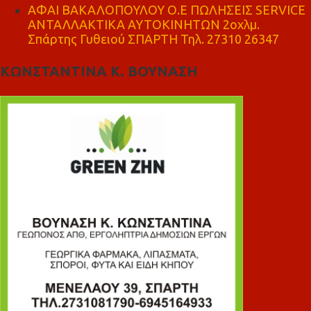
ΑΦΑΙ ΒΑΚΑΛΟΠΟΥΛΟΥ Ο.Ε ΠΩΛΗΣΕΙΣ SERVICE
ΑΝΤΑΛΛΑΚΤΙΚΑ ΑΥΤΟΚΙΝΗΤΩΝ 2οχλμ.
Σπάρτης Γυθειού ΣΠΑΡΤΗ Τηλ. 27310 26347
ΚΩΝΣΤΑΝΤΙΝΑ Κ. ΒΟΥΝΑΣΗ