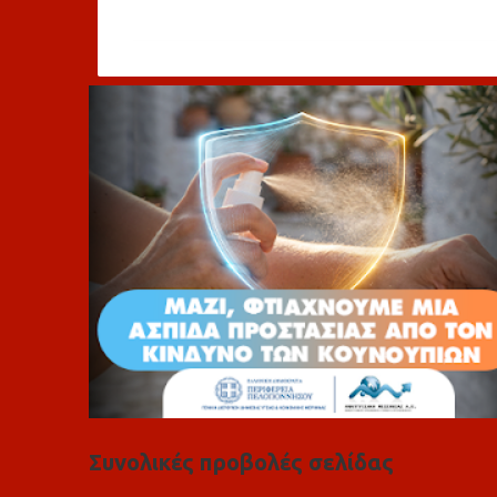
χ
ό
λ
ι
α
Συνολικές προβολές σελίδας