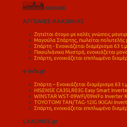
6
8
6
3
0
0
8
ΑΓΓΕΛΙΕΣ ΛΑΚΩΝΙΑΣ
Ζητείται άτομο με καλές γνώσεις μαγειρ
Μαγούλα Σπάρτης, πωλείται πολυτελής μ
Σπάρτη - Ενοικιάζεται διαμέρισμα 63 τ.
Πικουλιάνικα Μυστρά, ενοικιάζεται μονο
Σπάρτη, ενοικιάζεται επιπλωμένο διαμέρ
e-info.gr
Σπάρτη – Ενοικιάζεται διαμέρισμα 63 τ.
HISENSE CA35LR03G Easy Smart Inverte
WINSTAR WST-09WFi/09WFo Inverter Κ
TOYOTOMI TAN/TAG-12IG IKIGAI Invert
Σπάρτη, ενοικιάζεται επιπλωμένο διαμέρ
LAKONES.gr