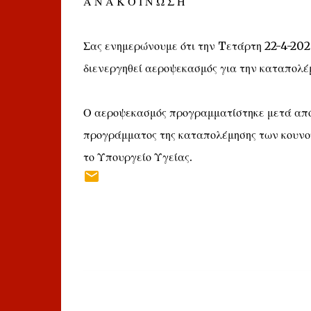
Α Ν Α Κ Ο Ι Ν Ω Σ Η
Σας ενημερώνουμε ότι την Tετάρτη 22-4-2020
διενεργηθεί αεροψεκασμός για την καταπολέ
Ο αεροψεκασμός προγραμματίστηκε μετά από
προγράμματος της καταπολέμησης των κουνου
το Υπουργείο Υγείας.
Σ