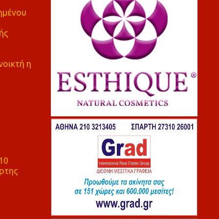
πημένου
ής
νοικτή η
10
ρτης