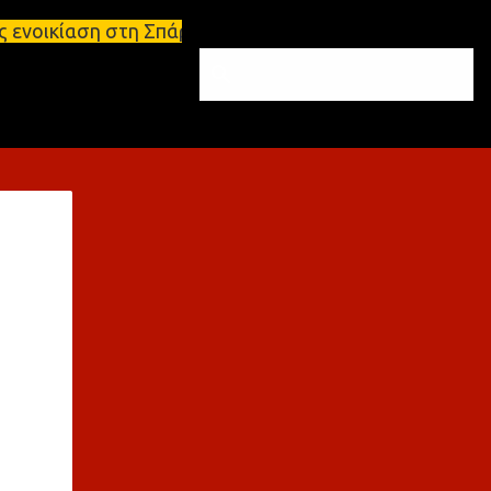
αση στη Σπάρτη Ενοικιάσεις διαμερισμάτων Σπάρτη κα