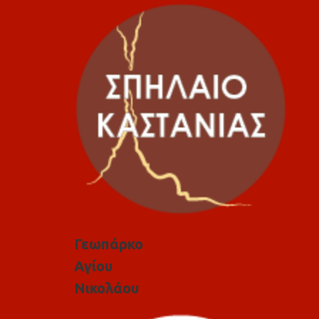
Γεωπάρκο
Αγίου
Νικολάου