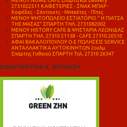
2731022511 ΚΑΦΕΤΕΡΙΕΣ - ΣΝΑΚ ΜΠΑΡ -
Καφέδες - Σάντουιτς - Μπεκέτες - Πίτες
ΜΕΝΟΥ ΨΗΤΟΠΩΛΕΙΟ ΕΣΤΙΑΤΟΡΙΟ " Η ΠΙΑΤΣΑ
ΤΗΣ ΜΑΣΑΣ" ΣΠΑΡΤΗ ΤΗΛ. 2731082002
ΜΕΝΟΥ HISTORY CAFE & ΨΗΣΤΑΡΙΑ ΛΕΩΝΙΔΑΣ
ΣΠΑΡΤΗ ΤΗΛ. 27310 21138 - CAFE 27310 20510
ΑΦΑΙ ΒΑΚΑΛΟΠΟΥΛΟΥ Ο.Ε ΠΩΛΗΣΕΙΣ SERVICE
ΑΝΤΑΛΛΑΚΤΙΚΑ ΑΥΤΟΚΙΝΗΤΩΝ 2οχλμ.
Σπάρτης Γυθειού ΣΠΑΡΤΗ Τηλ. 27310 26347
ΚΩΝΣΤΑΝΤΙΝΑ Κ. ΒΟΥΝΑΣΗ