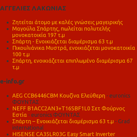
ΑΓΓΕΛΙΕΣ ΛΑΚΩΝΙΑΣ
Ζητείται άτομο με καλές γνώσεις μαγειρικής
Μαγούλα Σπάρτης, πωλείται πολυτελής
μονοκατοικία 197 τ.μ
Σπάρτη - Ενοικιάζεται διαμέρισμα 63 τ.μ
Πικουλιάνικα Μυστρά, ενοικιάζεται μονοκατοικία
100 τ.μ
Σπάρτη, ενοικιάζεται επιπλωμένο διαμέρισμα 67
τ.μ
e-info.gr
AEG CCB6446CBM Κουζίνα Ελεύθερη
- euronics
ΦΟΥΝΤΑΣ
NEFF B1ACC2AN3+T16SBF1L0 Σετ Φούρνος
Εστία
- euronics ΦΟΥΝΤΑΣ
Σπάρτη – Ενοικιάζεται διαμέρισμα 63 τ.μ
- Grad
international
HISENSE CA35LR03G Easy Smart Inverter