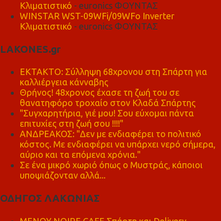
Κλιματιστικό
- euronics ΦΟΥΝΤΑΣ
WINSTAR WST-09WFi/09WFo Inverter
Κλιματιστικό
- euronics ΦΟΥΝΤΑΣ
LAKONES.gr
ΕΚΤΑΚΤΟ: Σύλληψη 68χρονου στη Σπάρτη για
καλλιέργεια κάνναβης
Θρήνος! 48χρονος έχασε τη ζωή του σε
θανατηφόρο τροχαίο στον Κλαδά Σπάρτης
"Συγχαρητήρια, γιέ μου! Σου εύχομαι πάντα
επιτυχίες στη ζωή σου !!!!"
ΑΝΔΡΕΑΚΟΣ: "Δεν με ενδιαφέρει το πολιτικό
κόστος. Με ενδιαφέρει να υπάρχει νερό σήμερα,
αύριο και τα επόμενα χρόνια."
Σε ένα μικρό χωριό όπως ο Μυστράς, κάποιοι
υποψιάζονταν αλλά...
ΟΔΗΓΟΣ ΛΑΚΩΝΙΑΣ
MENOY NOIRE CAFE Σπάρτη και Delivery