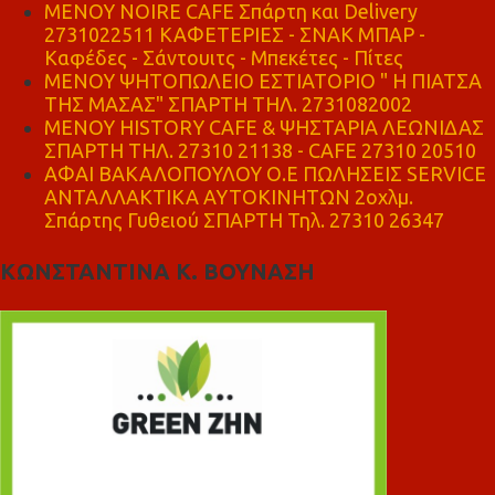
MENOY NOIRE CAFE Σπάρτη και Delivery
2731022511 ΚΑΦΕΤΕΡΙΕΣ - ΣΝΑΚ ΜΠΑΡ -
Καφέδες - Σάντουιτς - Μπεκέτες - Πίτες
ΜΕΝΟΥ ΨΗΤΟΠΩΛΕΙΟ ΕΣΤΙΑΤΟΡΙΟ " Η ΠΙΑΤΣΑ
ΤΗΣ ΜΑΣΑΣ" ΣΠΑΡΤΗ ΤΗΛ. 2731082002
ΜΕΝΟΥ HISTORY CAFE & ΨΗΣΤΑΡΙΑ ΛΕΩΝΙΔΑΣ
ΣΠΑΡΤΗ ΤΗΛ. 27310 21138 - CAFE 27310 20510
ΑΦΑΙ ΒΑΚΑΛΟΠΟΥΛΟΥ Ο.Ε ΠΩΛΗΣΕΙΣ SERVICE
ΑΝΤΑΛΛΑΚΤΙΚΑ ΑΥΤΟΚΙΝΗΤΩΝ 2οχλμ.
Σπάρτης Γυθειού ΣΠΑΡΤΗ Τηλ. 27310 26347
ΚΩΝΣΤΑΝΤΙΝΑ Κ. ΒΟΥΝΑΣΗ