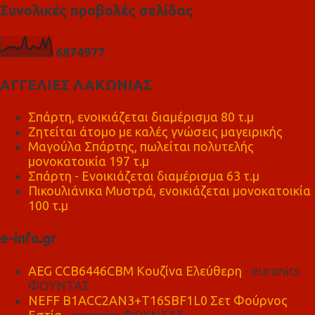
Συνολικές προβολές σελίδας
6
8
7
4
9
7
7
ΑΓΓΕΛΙΕΣ ΛΑΚΩΝΙΑΣ
Σπάρτη, ενοικιάζεται διαμέρισμα 80 τ.μ
Ζητείται άτομο με καλές γνώσεις μαγειρικής
Μαγούλα Σπάρτης, πωλείται πολυτελής
μονοκατοικία 197 τ.μ
Σπάρτη - Ενοικιάζεται διαμέρισμα 63 τ.μ
Πικουλιάνικα Μυστρά, ενοικιάζεται μονοκατοικία
100 τ.μ
e-info.gr
AEG CCB6446CBM Κουζίνα Ελεύθερη
- euronics
ΦΟΥΝΤΑΣ
NEFF B1ACC2AN3+T16SBF1L0 Σετ Φούρνος
Εστία
- euronics ΦΟΥΝΤΑΣ