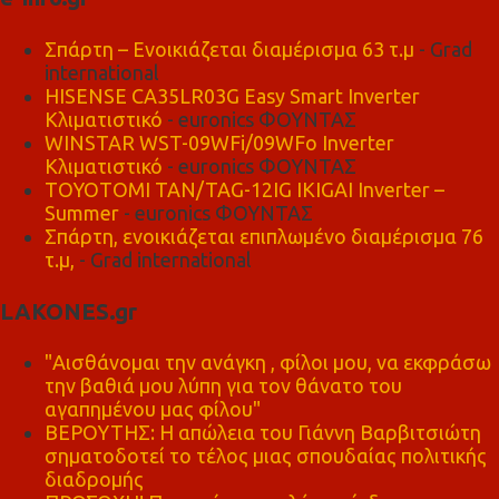
Σπάρτη – Ενοικιάζεται διαμέρισμα 63 τ.μ
- Grad
international
HISENSE CA35LR03G Easy Smart Inverter
Κλιματιστικό
- euronics ΦΟΥΝΤΑΣ
WINSTAR WST-09WFi/09WFo Inverter
Κλιματιστικό
- euronics ΦΟΥΝΤΑΣ
TOYOTOMI TAN/TAG-12IG IKIGAI Inverter –
Summer
- euronics ΦΟΥΝΤΑΣ
Σπάρτη, ενοικιάζεται επιπλωμένο διαμέρισμα 76
τ.μ,
- Grad international
LAKONES.gr
"Αισθάνομαι την ανάγκη , φίλοι μου, να εκφράσω
την βαθιά μου λύπη για τον θάνατο του
αγαπημένου μας φίλου"
ΒΕΡΟΥΤΗΣ: Η απώλεια του Γιάννη Βαρβιτσιώτη
σηματοδοτεί το τέλος μιας σπουδαίας πολιτικής
διαδρομής