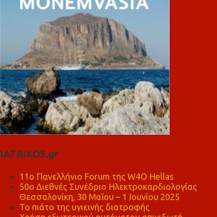
IATRIKOS.gr
11ο Πανελλήνιο Forum της W4O Hellas
50ο Διεθνές Συνέδριο Ηλεκτροκαρδιολογίας
Θεσσαλονίκη, 30 Μαΐου – 1 Ιουνίου 2025
Το πιάτο της υγιεινής διατροφής
Χρήση εξωτερικού αυτόματου απινιδωτή