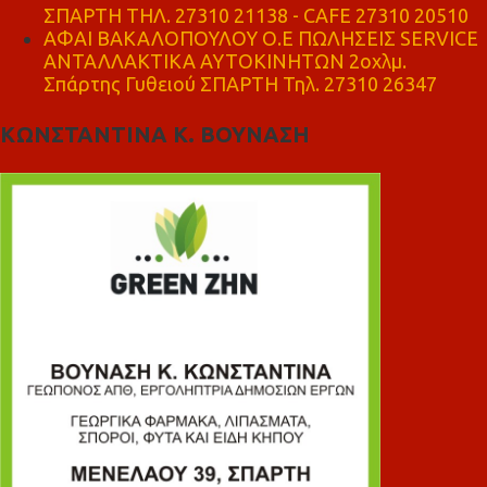
ΣΠΑΡΤΗ ΤΗΛ. 27310 21138 - CAFE 27310 20510
ΑΦΑΙ ΒΑΚΑΛΟΠΟΥΛΟΥ Ο.Ε ΠΩΛΗΣΕΙΣ SERVICE
ΑΝΤΑΛΛΑΚΤΙΚΑ ΑΥΤΟΚΙΝΗΤΩΝ 2οχλμ.
Σπάρτης Γυθειού ΣΠΑΡΤΗ Τηλ. 27310 26347
ΚΩΝΣΤΑΝΤΙΝΑ Κ. ΒΟΥΝΑΣΗ