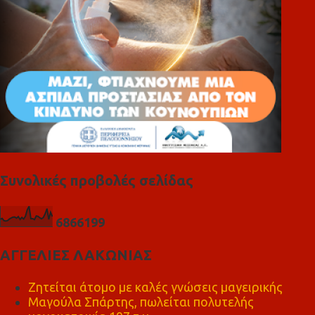
Συνολικές προβολές σελίδας
6
8
6
6
1
9
9
ΑΓΓΕΛΙΕΣ ΛΑΚΩΝΙΑΣ
Ζητείται άτομο με καλές γνώσεις μαγειρικής
Μαγούλα Σπάρτης, πωλείται πολυτελής