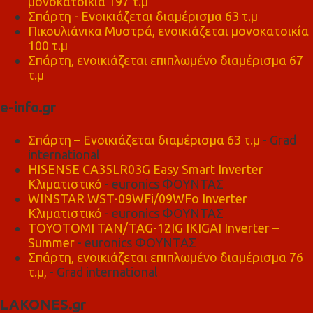
μονοκατοικία 197 τ.μ
Σπάρτη - Ενοικιάζεται διαμέρισμα 63 τ.μ
Πικουλιάνικα Μυστρά, ενοικιάζεται μονοκατοικία
100 τ.μ
Σπάρτη, ενοικιάζεται επιπλωμένο διαμέρισμα 67
τ.μ
e-info.gr
Σπάρτη – Ενοικιάζεται διαμέρισμα 63 τ.μ
- Grad
international
HISENSE CA35LR03G Easy Smart Inverter
Κλιματιστικό
- euronics ΦΟΥΝΤΑΣ
WINSTAR WST-09WFi/09WFo Inverter
Κλιματιστικό
- euronics ΦΟΥΝΤΑΣ
TOYOTOMI TAN/TAG-12IG IKIGAI Inverter –
Summer
- euronics ΦΟΥΝΤΑΣ
Σπάρτη, ενοικιάζεται επιπλωμένο διαμέρισμα 76
τ.μ,
- Grad international
LAKONES.gr