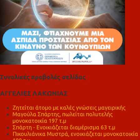
Συνολικές προβολές σελίδας
ΑΓΓΕΛΙΕΣ ΛΑΚΩΝΙΑΣ
Ζητείται άτομο με καλές γνώσεις μαγειρικής
Μαγούλα Σπάρτης, πωλείται πολυτελής
μονοκατοικία 197 τ.μ
Σπάρτη - Ενοικιάζεται διαμέρισμα 63 τ.μ
Πικουλιάνικα Μυστρά, ενοικιάζεται μονοκατοικία