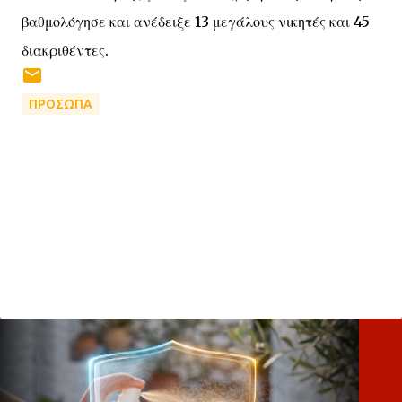
βαθμολόγησε και ανέδειξε 13 μεγάλους νικητές και 45
διακριθέντες.
ΠΡΟΣΩΠΑ
Σ
χ
ό
λ
ι
α