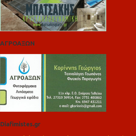
ΑΓΡΟΑΞΩΝ
Diafimistes.gr