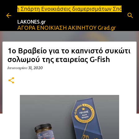
Μετάβαση στο κύριο περιεχόμενο
νοικιάσεις διαμερισμάτων Σπάρτη και Λακωνία Σπάρτ
LAKONES.gr
ΑΓΟΡΑ ΕΝΟΙΚΙΑΣΗ ΑΚΙΝΗΤΟΥ Grad.gr
1o Βραβείο για το καπνιστό συκώτι
σολωμού της εταιρείας G-fish
Ιανουαρίου 31, 2020