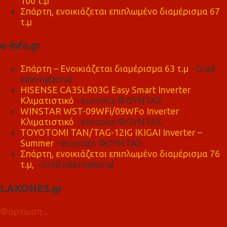
100 τ.μ
Σπάρτη, ενοικιάζεται επιπλωμένο διαμέρισμα 67
τ.μ
e-info.gr
Σπάρτη – Ενοικιάζεται διαμέρισμα 63 τ.μ
- Grad
international
HISENSE CA35LR03G Easy Smart Inverter
Κλιματιστικό
- euronics ΦΟΥΝΤΑΣ
WINSTAR WST-09WFi/09WFo Inverter
Κλιματιστικό
- euronics ΦΟΥΝΤΑΣ
TOYOTOMI TAN/TAG-12IG IKIGAI Inverter –
Summer
- euronics ΦΟΥΝΤΑΣ
Σπάρτη, ενοικιάζεται επιπλωμένο διαμέρισμα 76
τ.μ,
- Grad international
LAKONES.gr
Φόρτωση...