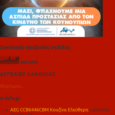
Συνολικές προβολές σελίδας
6
8
7
4
3
9
3
ΑΓΓΕΛΙΕΣ ΛΑΚΩΝΙΑΣ
Φόρτωση...
e-info.gr
AEG CCB6446CBM Κουζίνα Ελεύθερη
- euronics