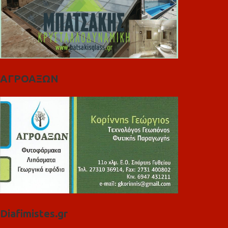
ΑΓΡΟΑΞΩΝ
Diafimistes.gr