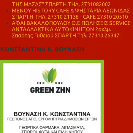
ΤΗΣ ΜΑΣΑΣ" ΣΠΑΡΤΗ ΤΗΛ. 2731082002
ΜΕΝΟΥ HISTORY CAFE & ΨΗΣΤΑΡΙΑ ΛΕΩΝΙΔΑΣ
ΣΠΑΡΤΗ ΤΗΛ. 27310 21138 - CAFE 27310 20510
ΑΦΑΙ ΒΑΚΑΛΟΠΟΥΛΟΥ Ο.Ε ΠΩΛΗΣΕΙΣ SERVICE
ΑΝΤΑΛΛΑΚΤΙΚΑ ΑΥΤΟΚΙΝΗΤΩΝ 2οχλμ.
Σπάρτης Γυθειού ΣΠΑΡΤΗ Τηλ. 27310 26347
ΚΩΝΣΤΑΝΤΙΝΑ Κ. ΒΟΥΝΑΣΗ