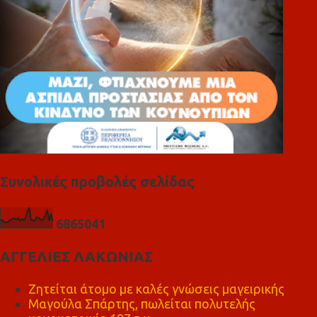
Συνολικές προβολές σελίδας
6
8
6
5
0
4
1
ΑΓΓΕΛΙΕΣ ΛΑΚΩΝΙΑΣ
Ζητείται άτομο με καλές γνώσεις μαγειρικής
Μαγούλα Σπάρτης, πωλείται πολυτελής