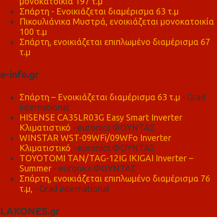
μονοκατοικία 197 τ.μ
Σπάρτη - Ενοικιάζεται διαμέρισμα 63 τ.μ
Πικουλιάνικα Μυστρά, ενοικιάζεται μονοκατοικία
100 τ.μ
Σπάρτη, ενοικιάζεται επιπλωμένο διαμέρισμα 67
τ.μ
e-info.gr
Σπάρτη – Ενοικιάζεται διαμέρισμα 63 τ.μ
- Grad
international
HISENSE CA35LR03G Easy Smart Inverter
Κλιματιστικό
- euronics ΦΟΥΝΤΑΣ
WINSTAR WST-09WFi/09WFo Inverter
Κλιματιστικό
- euronics ΦΟΥΝΤΑΣ
TOYOTOMI TAN/TAG-12IG IKIGAI Inverter –
Summer
- euronics ΦΟΥΝΤΑΣ
Σπάρτη, ενοικιάζεται επιπλωμένο διαμέρισμα 76
τ.μ,
- Grad international
LAKONES.gr