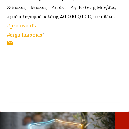
Χάρακας - Ιέρακας - Λιμάνι - Αγ. Ιωάννης Μον/σίας,
προϋπολογισμού μελέτης 400.000,00 €, το καθένα.
#protovoulia
#erga_lakonias
"
Σ
χ
ό
λ
ι