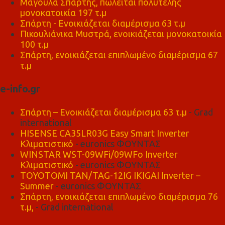
Μαγούλα Σπάρτης, πωλείται πολυτελής
μονοκατοικία 197 τ.μ
Σπάρτη - Ενοικιάζεται διαμέρισμα 63 τ.μ
Πικουλιάνικα Μυστρά, ενοικιάζεται μονοκατοικία
100 τ.μ
Σπάρτη, ενοικιάζεται επιπλωμένο διαμέρισμα 67
τ.μ
e-info.gr
Σπάρτη – Ενοικιάζεται διαμέρισμα 63 τ.μ
- Grad
international
HISENSE CA35LR03G Easy Smart Inverter
Κλιματιστικό
- euronics ΦΟΥΝΤΑΣ
WINSTAR WST-09WFi/09WFo Inverter
Κλιματιστικό
- euronics ΦΟΥΝΤΑΣ
TOYOTOMI TAN/TAG-12IG IKIGAI Inverter –
Summer
- euronics ΦΟΥΝΤΑΣ
Σπάρτη, ενοικιάζεται επιπλωμένο διαμέρισμα 76
τ.μ,
- Grad international