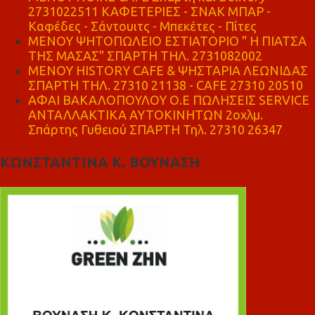
2731022511 ΚΑΦΕΤΕΡΙΕΣ - ΣΝΑΚ ΜΠΑΡ -
Καφέδες - Σάντουιτς - Μπεκέτες - Πίτες
ΜΕΝΟΥ ΨΗΤΟΠΩΛΕΙΟ ΕΣΤΙΑΤΟΡΙΟ " Η ΠΙΑΤΣΑ
ΤΗΣ ΜΑΣΑΣ" ΣΠΑΡΤΗ ΤΗΛ. 2731082002
ΜΕΝΟΥ HISTORY CAFE & ΨΗΣΤΑΡΙΑ ΛΕΩΝΙΔΑΣ
ΣΠΑΡΤΗ ΤΗΛ. 27310 21138 - CAFE 27310 20510
ΑΦΑΙ ΒΑΚΑΛΟΠΟΥΛΟΥ Ο.Ε ΠΩΛΗΣΕΙΣ SERVICE
ΑΝΤΑΛΛΑΚΤΙΚΑ ΑΥΤΟΚΙΝΗΤΩΝ 2οχλμ.
Σπάρτης Γυθειού ΣΠΑΡΤΗ Τηλ. 27310 26347
ΚΩΝΣΤΑΝΤΙΝΑ Κ. ΒΟΥΝΑΣΗ