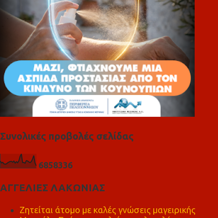
α
Συνολικές προβολές σελίδας
6
8
5
8
3
3
6
ΑΓΓΕΛΙΕΣ ΛΑΚΩΝΙΑΣ
Ζητείται άτομο με καλές γνώσεις μαγειρικής