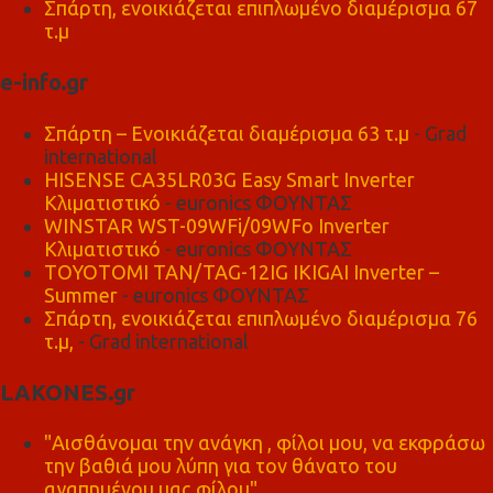
Σπάρτη, ενοικιάζεται επιπλωμένο διαμέρισμα 67
τ.μ
e-info.gr
Σπάρτη – Ενοικιάζεται διαμέρισμα 63 τ.μ
- Grad
international
HISENSE CA35LR03G Easy Smart Inverter
Κλιματιστικό
- euronics ΦΟΥΝΤΑΣ
WINSTAR WST-09WFi/09WFo Inverter
Κλιματιστικό
- euronics ΦΟΥΝΤΑΣ
TOYOTOMI TAN/TAG-12IG IKIGAI Inverter –
Summer
- euronics ΦΟΥΝΤΑΣ
Σπάρτη, ενοικιάζεται επιπλωμένο διαμέρισμα 76
τ.μ,
- Grad international
LAKONES.gr
"Αισθάνομαι την ανάγκη , φίλοι μου, να εκφράσω
την βαθιά μου λύπη για τον θάνατο του
αγαπημένου μας φίλου"