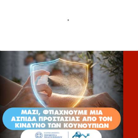
Σ
χ
ό
λ
ι
α