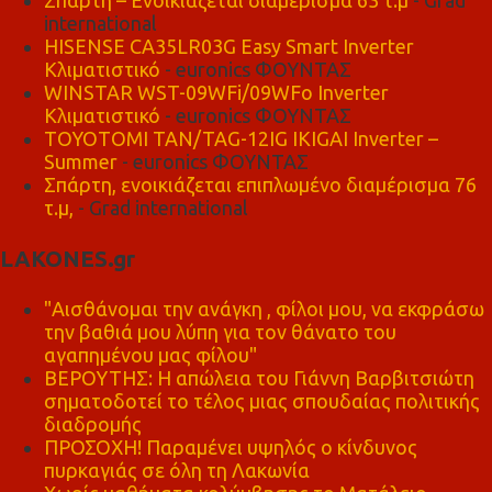
international
HISENSE CA35LR03G Easy Smart Inverter
Κλιματιστικό
- euronics ΦΟΥΝΤΑΣ
WINSTAR WST-09WFi/09WFo Inverter
Κλιματιστικό
- euronics ΦΟΥΝΤΑΣ
TOYOTOMI TAN/TAG-12IG IKIGAI Inverter –
Summer
- euronics ΦΟΥΝΤΑΣ
Σπάρτη, ενοικιάζεται επιπλωμένο διαμέρισμα 76
τ.μ,
- Grad international
LAKONES.gr
"Αισθάνομαι την ανάγκη , φίλοι μου, να εκφράσω
την βαθιά μου λύπη για τον θάνατο του
αγαπημένου μας φίλου"
ΒΕΡΟΥΤΗΣ: Η απώλεια του Γιάννη Βαρβιτσιώτη
σηματοδοτεί το τέλος μιας σπουδαίας πολιτικής
διαδρομής
ΠΡΟΣΟΧΗ! Παραμένει υψηλός ο κίνδυνος
πυρκαγιάς σε όλη τη Λακωνία