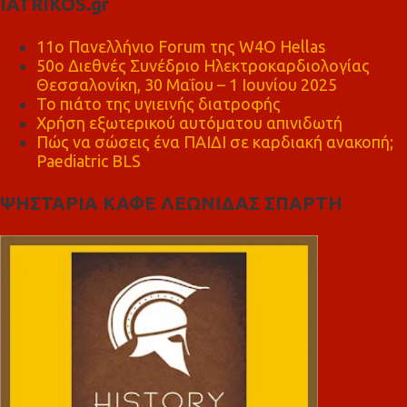
IATRIKOS.gr
11ο Πανελλήνιο Forum της W4O Hellas
50ο Διεθνές Συνέδριο Ηλεκτροκαρδιολογίας
Θεσσαλονίκη, 30 Μαΐου – 1 Ιουνίου 2025
Το πιάτο της υγιεινής διατροφής
Χρήση εξωτερικού αυτόματου απινιδωτή
Πώς να σώσεις ένα ΠΑΙΔΙ σε καρδιακή ανακοπή;
Paediatric BLS
ΨΗΣΤΑΡΙΑ ΚΑΦΕ ΛΕΩΝΙΔΑΣ ΣΠΑΡΤΗ