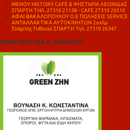
ΜΕΝΟΥ HISTORY CAFE & ΨΗΣΤΑΡΙΑ ΛΕΩΝΙΔΑΣ
ΣΠΑΡΤΗ ΤΗΛ. 27310 21138 - CAFE 27310 20510
ΑΦΑΙ ΒΑΚΑΛΟΠΟΥΛΟΥ Ο.Ε ΠΩΛΗΣΕΙΣ SERVICE
ΑΝΤΑΛΛΑΚΤΙΚΑ ΑΥΤΟΚΙΝΗΤΩΝ 2οχλμ.
Σπάρτης Γυθειού ΣΠΑΡΤΗ Τηλ. 27310 26347
ΚΩΝΣΤΑΝΤΙΝΑ Κ. ΒΟΥΝΑΣΗ