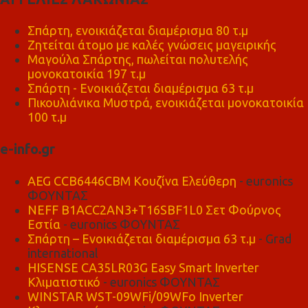
Σπάρτη, ενοικιάζεται διαμέρισμα 80 τ.μ
Ζητείται άτομο με καλές γνώσεις μαγειρικής
Μαγούλα Σπάρτης, πωλείται πολυτελής
μονοκατοικία 197 τ.μ
Σπάρτη - Ενοικιάζεται διαμέρισμα 63 τ.μ
Πικουλιάνικα Μυστρά, ενοικιάζεται μονοκατοικία
100 τ.μ
e-info.gr
AEG CCB6446CBM Κουζίνα Ελεύθερη
- euronics
ΦΟΥΝΤΑΣ
NEFF B1ACC2AN3+T16SBF1L0 Σετ Φούρνος
Εστία
- euronics ΦΟΥΝΤΑΣ
Σπάρτη – Ενοικιάζεται διαμέρισμα 63 τ.μ
- Grad
international
HISENSE CA35LR03G Easy Smart Inverter
Κλιματιστικό
- euronics ΦΟΥΝΤΑΣ
WINSTAR WST-09WFi/09WFo Inverter