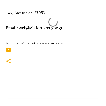
Ταχ. Διεύθυνση: 23053
Email: web@elafonisos.gov.gr
Θα τηρηθεί σειρά προτεραιότητας.
Σ
χ
ό