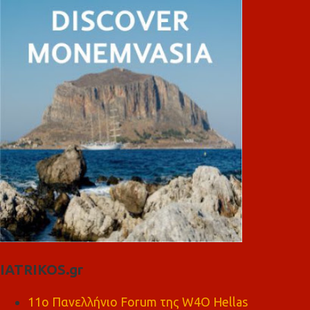
IATRIKOS.gr
11ο Πανελλήνιο Forum της W4O Hellas