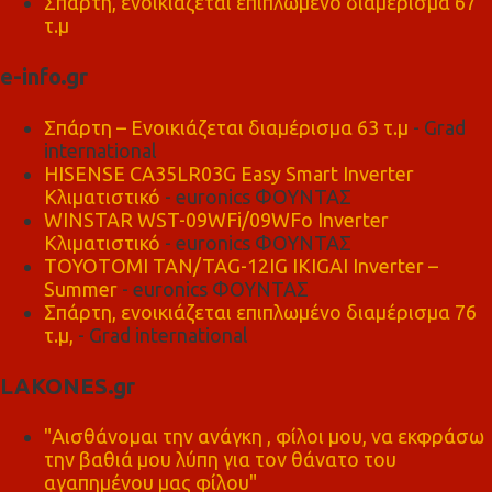
Σπάρτη, ενοικιάζεται επιπλωμένο διαμέρισμα 67
τ.μ
e-info.gr
Σπάρτη – Ενοικιάζεται διαμέρισμα 63 τ.μ
- Grad
international
HISENSE CA35LR03G Easy Smart Inverter
Κλιματιστικό
- euronics ΦΟΥΝΤΑΣ
WINSTAR WST-09WFi/09WFo Inverter
Κλιματιστικό
- euronics ΦΟΥΝΤΑΣ
TOYOTOMI TAN/TAG-12IG IKIGAI Inverter –
Summer
- euronics ΦΟΥΝΤΑΣ
Σπάρτη, ενοικιάζεται επιπλωμένο διαμέρισμα 76
τ.μ,
- Grad international
LAKONES.gr
"Αισθάνομαι την ανάγκη , φίλοι μου, να εκφράσω
την βαθιά μου λύπη για τον θάνατο του
αγαπημένου μας φίλου"