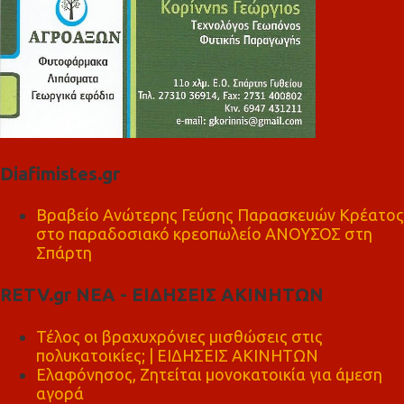
Diafimistes.gr
Βραβείο Ανώτερης Γεύσης Παρασκευών Κρέατος
στο παραδοσιακό κρεοπωλείο ΑΝΟΥΣΟΣ στη
Σπάρτη
RETV.gr ΝΕΑ - ΕΙΔΗΣΕΙΣ ΑΚΙΝΗΤΩΝ
Τέλος οι βραχυχρόνιες μισθώσεις στις
πολυκατοικίες; | ΕΙΔΗΣΕΙΣ ΑΚΙΝΗΤΩΝ
Ελαφόνησος, Ζητείται μονοκατοικία για άμεση
αγορά