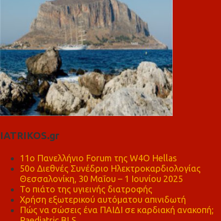
IATRIKOS.gr
11ο Πανελλήνιο Forum της W4O Hellas
50ο Διεθνές Συνέδριο Ηλεκτροκαρδιολογίας
Θεσσαλονίκη, 30 Μαΐου – 1 Ιουνίου 2025
Το πιάτο της υγιεινής διατροφής
Χρήση εξωτερικού αυτόματου απινιδωτή
Πώς να σώσεις ένα ΠΑΙΔΙ σε καρδιακή ανακοπή;
Paediatric BLS