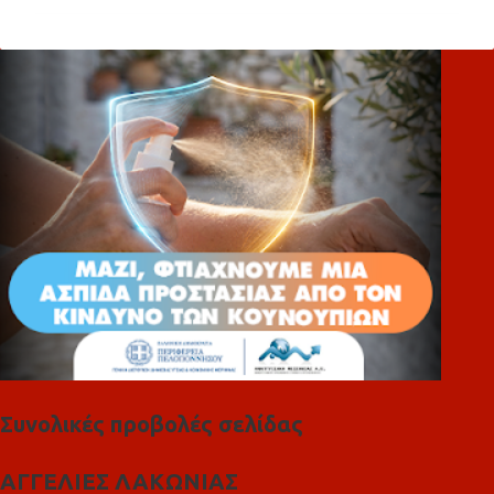
ό
λ
ι
α
Συνολικές προβολές σελίδας
ΑΓΓΕΛΙΕΣ ΛΑΚΩΝΙΑΣ