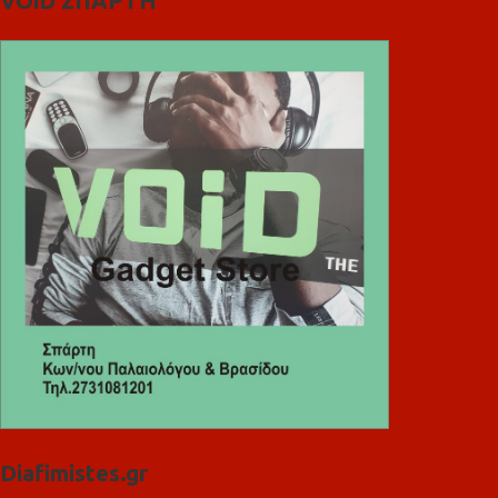
VOiD ΣΠΑΡΤΗ
Diafimistes.gr