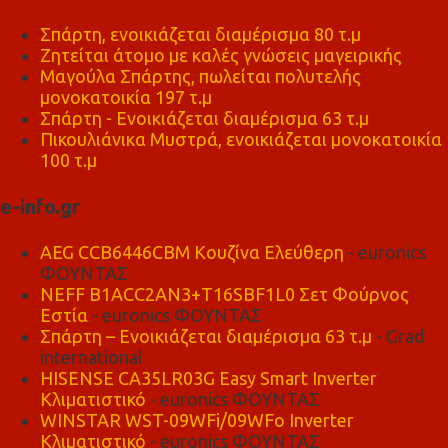
Σπάρτη, ενοικιάζεται διαμέρισμα 80 τ.μ
Ζητείται άτομο με καλές γνώσεις μαγειρικής
Μαγούλα Σπάρτης, πωλείται πολυτελής
μονοκατοικία 197 τ.μ
Σπάρτη - Ενοικιάζεται διαμέρισμα 63 τ.μ
Πικουλιάνικα Μυστρά, ενοικιάζεται μονοκατοικία
100 τ.μ
e-info.gr
AEG CCB6446CBM Κουζίνα Ελεύθερη
- euronics
ΦΟΥΝΤΑΣ
NEFF B1ACC2AN3+T16SBF1L0 Σετ Φούρνος
Εστία
- euronics ΦΟΥΝΤΑΣ
Σπάρτη – Ενοικιάζεται διαμέρισμα 63 τ.μ
- Grad
international
HISENSE CA35LR03G Easy Smart Inverter
Κλιματιστικό
- euronics ΦΟΥΝΤΑΣ
WINSTAR WST-09WFi/09WFo Inverter
Κλιματιστικό
- euronics ΦΟΥΝΤΑΣ