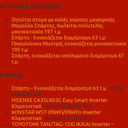
ΑΓΓΕΛΙΕΣ ΛΑΚΩΝΙΑΣ
Ζητείται άτομο με καλές γνώσεις μαγειρικής
Μαγούλα Σπάρτης, πωλείται πολυτελής
μονοκατοικία 197 τ.μ
Σπάρτη - Ενοικιάζεται διαμέρισμα 63 τ.μ
Πικουλιάνικα Μυστρά, ενοικιάζεται μονοκατοικία
100 τ.μ
Σπάρτη, ενοικιάζεται επιπλωμένο διαμέρισμα 67
τ.μ
e-info.gr
Σπάρτη – Ενοικιάζεται διαμέρισμα 63 τ.μ
- Grad
international
HISENSE CA35LR03G Easy Smart Inverter
Κλιματιστικό
- euronics ΦΟΥΝΤΑΣ
WINSTAR WST-09WFi/09WFo Inverter
Κλιματιστικό
- euronics ΦΟΥΝΤΑΣ
TOYOTOMI TAN/TAG-12IG IKIGAI Inverter –