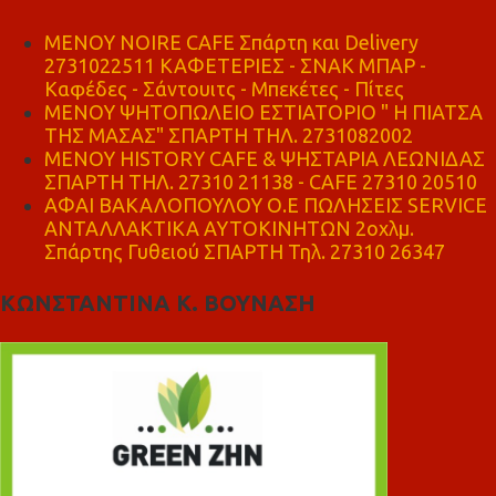
MENOY NOIRE CAFE Σπάρτη και Delivery
2731022511 ΚΑΦΕΤΕΡΙΕΣ - ΣΝΑΚ ΜΠΑΡ -
Καφέδες - Σάντουιτς - Μπεκέτες - Πίτες
ΜΕΝΟΥ ΨΗΤΟΠΩΛΕΙΟ ΕΣΤΙΑΤΟΡΙΟ " Η ΠΙΑΤΣΑ
ΤΗΣ ΜΑΣΑΣ" ΣΠΑΡΤΗ ΤΗΛ. 2731082002
ΜΕΝΟΥ HISTORY CAFE & ΨΗΣΤΑΡΙΑ ΛΕΩΝΙΔΑΣ
ΣΠΑΡΤΗ ΤΗΛ. 27310 21138 - CAFE 27310 20510
ΑΦΑΙ ΒΑΚΑΛΟΠΟΥΛΟΥ Ο.Ε ΠΩΛΗΣΕΙΣ SERVICE
ΑΝΤΑΛΛΑΚΤΙΚΑ ΑΥΤΟΚΙΝΗΤΩΝ 2οχλμ.
Σπάρτης Γυθειού ΣΠΑΡΤΗ Τηλ. 27310 26347
ΚΩΝΣΤΑΝΤΙΝΑ Κ. ΒΟΥΝΑΣΗ