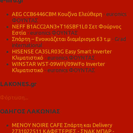
e-info.gr
AEG CCB6446CBM Κουζίνα Ελεύθερη
- euronics
ΦΟΥΝΤΑΣ
NEFF B1ACC2AN3+T16SBF1L0 Σετ Φούρνος
Εστία
- euronics ΦΟΥΝΤΑΣ
Σπάρτη – Ενοικιάζεται διαμέρισμα 63 τ.μ
- Grad
international
HISENSE CA35LR03G Easy Smart Inverter
Κλιματιστικό
- euronics ΦΟΥΝΤΑΣ
WINSTAR WST-09WFi/09WFo Inverter
Κλιματιστικό
- euronics ΦΟΥΝΤΑΣ
LAKONES.gr
Φόρτωση...
ΟΔΗΓΟΣ ΛΑΚΩΝΙΑΣ
MENOY NOIRE CAFE Σπάρτη και Delivery
2731022511 ΚΑΦΕΤΕΡΙΕΣ - ΣΝΑΚ ΜΠΑΡ -