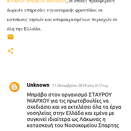
Κινητών Ιατρικών Μονάδων
, οι οποίες προσφέρουν
δωρεάν υπηρεσίες υγειονομικής φροντίδας σε
κατοίκους νησιών και απομακρυσμένων περιοχών σε
όλη την Ελλάδα.
Unknown
11 Οκτωβρίου 2019 στις 6:17 π.μ.
Σ
Μπράβο στον οργανισμό ΣΤΑΥΡΟΥ
χ
ΝΙΑΡΧΟΥ για τις πρωτοβουλίες να
σχεδιάσει και να εκτελέσει όλα τα έργα
ό
νοσηλείας στην Ελλάδα και εμένα με
λ
συγκινεί ιδιαίτερα ως Λάκωνας η
κατασκευή του Νοσοκομείου Σπαρτης
ι