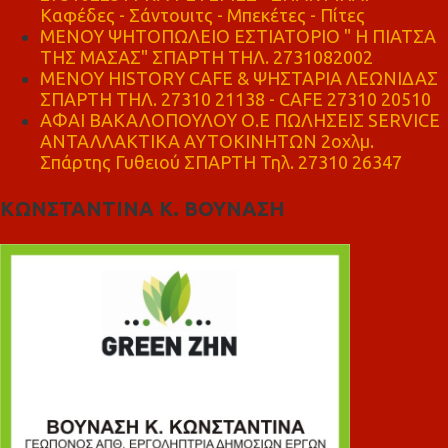
Καφέδες - Σάντουιτς - Μπεκέτες - Πίτες
ΜΕΝΟΥ ΨΗΤΟΠΩΛΕΙΟ ΕΣΤΙΑΤΟΡΙΟ " Η ΠΙΑΤΣΑ
ΤΗΣ ΜΑΣΑΣ" ΣΠΑΡΤΗ ΤΗΛ. 2731082002
ΜΕΝΟΥ HISTORY CAFE & ΨΗΣΤΑΡΙΑ ΛΕΩΝΙΔΑΣ
ΣΠΑΡΤΗ ΤΗΛ. 27310 21138 - CAFE 27310 20510
ΑΦΑΙ ΒΑΚΑΛΟΠΟΥΛΟΥ Ο.Ε ΠΩΛΗΣΕΙΣ SERVICE
ΑΝΤΑΛΛΑΚΤΙΚΑ ΑΥΤΟΚΙΝΗΤΩΝ 2οχλμ.
Σπάρτης Γυθειού ΣΠΑΡΤΗ Τηλ. 27310 26347
ΚΩΝΣΤΑΝΤΙΝΑ Κ. ΒΟΥΝΑΣΗ