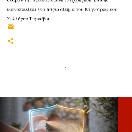
ικανοποιείται ένα πάγιο αίτημα του Κτηνοτροφικού
Συλλόγου Τυρνάβου.
Σ
χ
ό
λ
ι
α