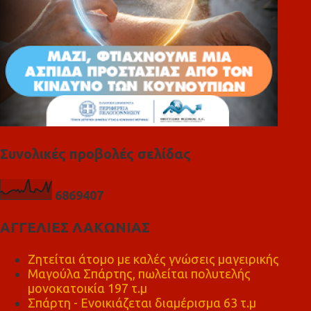
Συνολικές προβολές σελίδας
6
8
6
9
4
0
7
ΑΓΓΕΛΙΕΣ ΛΑΚΩΝΙΑΣ
Ζητείται άτομο με καλές γνώσεις μαγειρικής
Μαγούλα Σπάρτης, πωλείται πολυτελής
μονοκατοικία 197 τ.μ
Σπάρτη - Ενοικιάζεται διαμέρισμα 63 τ.μ