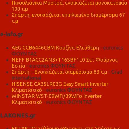
Πικουλιάνικα Μυστρά, ενοικιάζεται μονοκατοικία
100 τ.μ
Σπάρτη, ενοικιάζεται επιπλωμένο διαμέρισμα 67
τ.μ
e-info.gr
AEG CCB6446CBM Κουζίνα Ελεύθερη
- euronics
ΦΟΥΝΤΑΣ
NEFF B1ACC2AN3+T16SBF1L0 Σετ Φούρνος
Εστία
- euronics ΦΟΥΝΤΑΣ
Σπάρτη – Ενοικιάζεται διαμέρισμα 63 τ.μ
- Grad
international
HISENSE CA35LR03G Easy Smart Inverter
Κλιματιστικό
- euronics ΦΟΥΝΤΑΣ
WINSTAR WST-09WFi/09WFo Inverter
Κλιματιστικό
- euronics ΦΟΥΝΤΑΣ
LAKONES.gr
ΕΚΤΑΚΤΟ: Σύλληψη 68χρονου στη Σπάρτη για