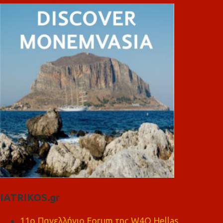
IATRIKOS.gr
11ο Πανελλήνιο Forum της W4O Hellas