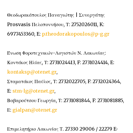
Θεοδωρακόπουλος Παναγιώτης | Συνεργάτης
Prosvasis Πελοποννήσου, Τ: 2752026011, K:
6977453360, E:
p.theodorakopoulos@p-g.gr
Ένωση Φοροτεχνικών-Λογιστών Ν. Λακωνίας:
Κοντάκος Ηλίας, Τ: 2731024413, F: 2731024414, E:
kontaksp@otenet.gr
,
Σταματάκος Παύλος, Τ: 2732022705, F: 2732024364,
E:
stm-lg@otenet.gr
,
Βαβαρούτσου Γεωργία, Τ: 2731081844, F: 2731081885,
Ε:
gialpan@otenet.gr
Επιμελητήριο Λακωνίας Τ. 27330 29006 / 22279 E-