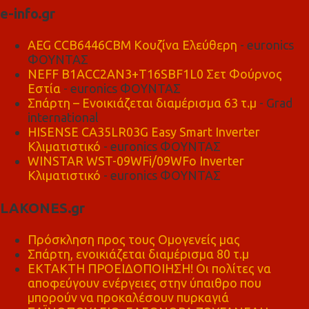
e-info.gr
AEG CCB6446CBM Κουζίνα Ελεύθερη
- euronics
ΦΟΥΝΤΑΣ
NEFF B1ACC2AN3+T16SBF1L0 Σετ Φούρνος
Εστία
- euronics ΦΟΥΝΤΑΣ
Σπάρτη – Ενοικιάζεται διαμέρισμα 63 τ.μ
- Grad
international
HISENSE CA35LR03G Easy Smart Inverter
Κλιματιστικό
- euronics ΦΟΥΝΤΑΣ
WINSTAR WST-09WFi/09WFo Inverter
Κλιματιστικό
- euronics ΦΟΥΝΤΑΣ
LAKONES.gr
Πρόσκληση προς τους Ομογενείς μας
Σπάρτη, ενοικιάζεται διαμέρισμα 80 τ.μ
ΕΚΤΑΚΤΗ ΠΡΟΕΙΔΟΠΟΙΗΣΗ! Οι πολίτες να
αποφεύγουν ενέργειες στην ύπαιθρο που
μπορούν να προκαλέσουν πυρκαγιά