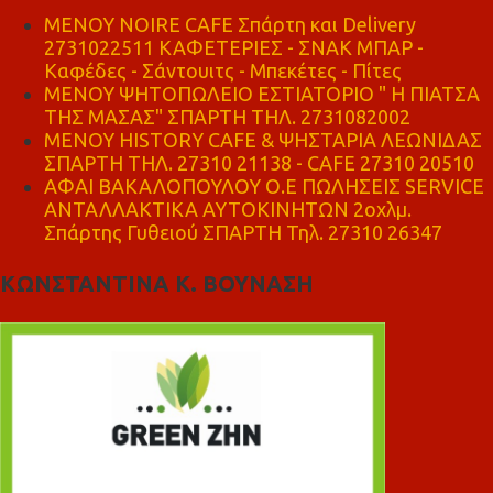
MENOY NOIRE CAFE Σπάρτη και Delivery
2731022511 ΚΑΦΕΤΕΡΙΕΣ - ΣΝΑΚ ΜΠΑΡ -
Καφέδες - Σάντουιτς - Μπεκέτες - Πίτες
ΜΕΝΟΥ ΨΗΤΟΠΩΛΕΙΟ ΕΣΤΙΑΤΟΡΙΟ " Η ΠΙΑΤΣΑ
ΤΗΣ ΜΑΣΑΣ" ΣΠΑΡΤΗ ΤΗΛ. 2731082002
ΜΕΝΟΥ HISTORY CAFE & ΨΗΣΤΑΡΙΑ ΛΕΩΝΙΔΑΣ
ΣΠΑΡΤΗ ΤΗΛ. 27310 21138 - CAFE 27310 20510
ΑΦΑΙ ΒΑΚΑΛΟΠΟΥΛΟΥ Ο.Ε ΠΩΛΗΣΕΙΣ SERVICE
ΑΝΤΑΛΛΑΚΤΙΚΑ ΑΥΤΟΚΙΝΗΤΩΝ 2οχλμ.
Σπάρτης Γυθειού ΣΠΑΡΤΗ Τηλ. 27310 26347
ΚΩΝΣΤΑΝΤΙΝΑ Κ. ΒΟΥΝΑΣΗ