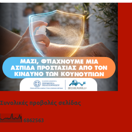
λ
ι
α
Συνολικές προβολές σελίδας
6
8
6
2
5
6
3