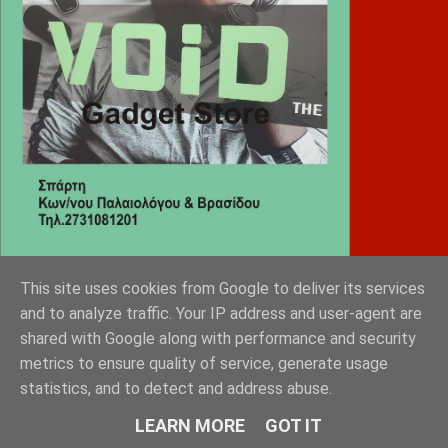
This site uses cookies from Google to deliver its services
Diafimistes.gr
and to analyze traffic. Your IP address and user-agent are
shared with Google along with performance and security
metrics to ensure quality of service, generate usage
statistics, and to detect and address abuse.
LEARN MORE
GOT IT