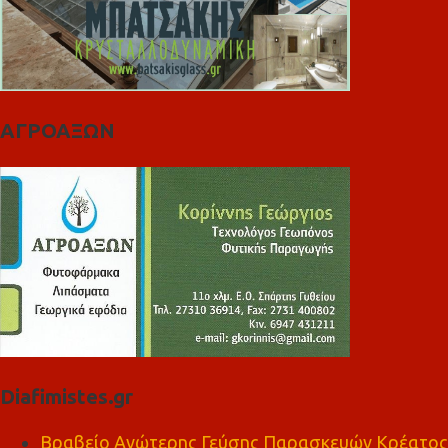
ΑΓΡΟΑΞΩΝ
Diafimistes.gr
Βραβείο Ανώτερης Γεύσης Παρασκευών Κρέατος