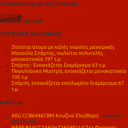
Συνολικές προβολές σελίδας
6
8
7
4
3
8
8
ΑΓΓΕΛΙΕΣ ΛΑΚΩΝΙΑΣ
Ζητείται άτομο με καλές γνώσεις μαγειρικής
Μαγούλα Σπάρτης, πωλείται πολυτελής
μονοκατοικία 197 τ.μ
Σπάρτη - Ενοικιάζεται διαμέρισμα 63 τ.μ
Πικουλιάνικα Μυστρά, ενοικιάζεται μονοκατοικία
100 τ.μ
Σπάρτη, ενοικιάζεται επιπλωμένο διαμέρισμα 67
τ.μ
e-info.gr
AEG CCB6446CBM Κουζίνα Ελεύθερη
- euronics
ΦΟΥΝΤΑΣ
NEFF B1ACC2AN3+T16SBF1L0 Σετ Φούρνος