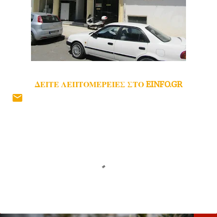
ΔΕΙΤΕ ΛΕΠΤΟΜΕΡΕΙΕΣ ΣΤΟ EINFO.GR
Σ
χ
ό
λ