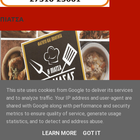
ΠΙΑΤΣΑ
This site uses cookies from Google to deliver its services
and to analyze traffic. Your IP address and user-agent are
shared with Google along with performance and security
metrics to ensure quality of service, generate usage
Greek Exports Directory
statistics, and to detect and address abuse.
LEARN MORE
GOT IT
Tokyo 2023: Sakellaropoulos Organic Farms with