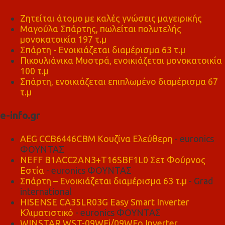
Ζητείται άτομο με καλές γνώσεις μαγειρικής
Μαγούλα Σπάρτης, πωλείται πολυτελής
μονοκατοικία 197 τ.μ
Σπάρτη - Ενοικιάζεται διαμέρισμα 63 τ.μ
Πικουλιάνικα Μυστρά, ενοικιάζεται μονοκατοικία
100 τ.μ
Σπάρτη, ενοικιάζεται επιπλωμένο διαμέρισμα 67
τ.μ
e-info.gr
AEG CCB6446CBM Κουζίνα Ελεύθερη
- euronics
ΦΟΥΝΤΑΣ
NEFF B1ACC2AN3+T16SBF1L0 Σετ Φούρνος
Εστία
- euronics ΦΟΥΝΤΑΣ
Σπάρτη – Ενοικιάζεται διαμέρισμα 63 τ.μ
- Grad
international
HISENSE CA35LR03G Easy Smart Inverter
Κλιματιστικό
- euronics ΦΟΥΝΤΑΣ
WINSTAR WST-09WFi/09WFo Inverter