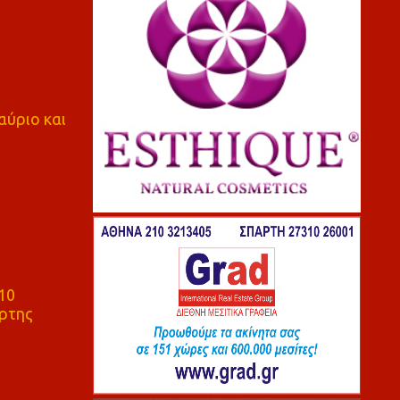
αύριο και
10
ρτης