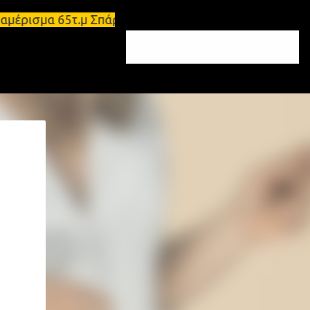
διαμέρισμα 65τ.μ Σπάρτη - πωλείται τριάρι διαμέρι