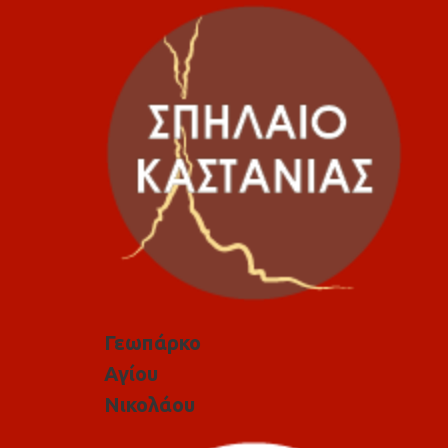
Γεωπάρκο
Αγίου
Νικολάου