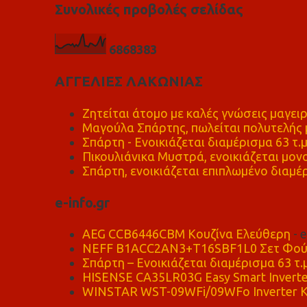
Συνολικές προβολές σελίδας
6
8
6
8
3
8
3
ΑΓΓΕΛΙΕΣ ΛΑΚΩΝΙΑΣ
Ζητείται άτομο με καλές γνώσεις μαγειρ
Μαγούλα Σπάρτης, πωλείται πολυτελής μ
Σπάρτη - Ενοικιάζεται διαμέρισμα 63 τ.
Πικουλιάνικα Μυστρά, ενοικιάζεται μονο
Σπάρτη, ενοικιάζεται επιπλωμένο διαμέρ
e-info.gr
AEG CCB6446CBM Κουζίνα Ελεύθερη
- 
NEFF B1ACC2AN3+T16SBF1L0 Σετ Φού
Σπάρτη – Ενοικιάζεται διαμέρισμα 63 τ.
HISENSE CA35LR03G Easy Smart Inverte
WINSTAR WST-09WFi/09WFo Inverter Κ